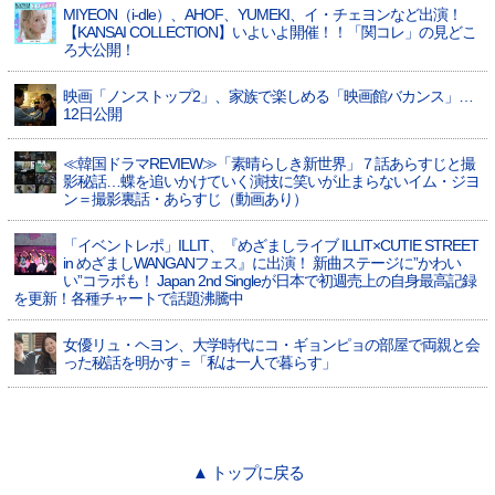
MIYEON（i-dle）、​AHOF​、YUMEKI、イ・チェヨンなど出演！
【KANSAI COLLECTION】いよいよ開催！！「関コレ」の見どこ
ろ大公開！
映画「ノンストップ2」、家族で楽しめる「映画館バカンス」…
12日公開
≪韓国ドラマREVIEW≫「素晴らしき新世界」７話あらすじと撮
影秘話…蝶を追いかけていく演技に笑いが止まらないイム・ジヨ
ン＝撮影裏話・あらすじ（動画あり）
「イベントレポ」ILLIT、『めざましライブ ILLIT×CUTIE STREET
in めざましWANGANフェス』に出演！ 新曲ステージに”かわい
い”コラボも！ Japan 2nd Singleが日本で初週売上の自身最高記録
を更新！各種チャートで話題沸騰中
女優リュ・ヘヨン、大学時代にコ・ギョンピョの部屋で両親と会
った秘話を明かす＝「私は一人で暮らす」
▲ トップに戻る