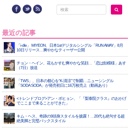
最近の記事
「i-dle」 MIYEON、日本1stデジタルシングル「RUN AWAY」8月
10日リリース…爽やかなティーザー公開
チョン・ヘイン、花もかすむ爽やかな笑顔…「恋は飴模様」あす
（7日）放送
「TWS」、日本の都心を“K-清涼”で制覇…ニューシングル
「SODA SODA」が発売初日に16万枚売上（動画あり）
<トレンドブログ>アン・ボヒョン、「『梨泰院クラス』のおかげ
でここまで来ることができた」
キム・ヘス、奇跡の9頭身スタイルを披露！…20代も絶句する超
絶美脚と完璧バックスタイル