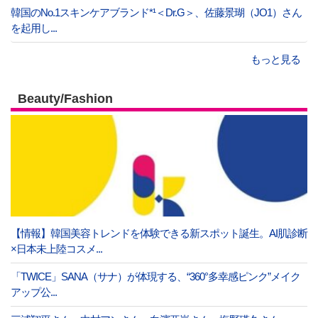
韓国のNo.1スキンケアブランド*¹＜Dr.G＞、佐藤景瑚（JO1）さん
を起用し...
もっと見る
Beauty/Fashion
【情報】韓国美容トレンドを体験できる新スポット誕生。AI肌診断
×日本未上陸コスメ...
「TWICE」SANA（サナ）が体現する、“360°多幸感ピンク”メイク
アップ公...