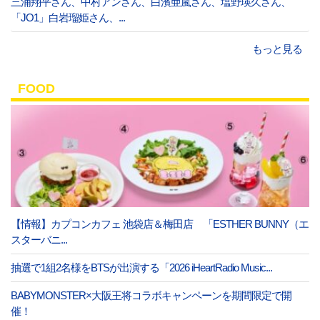
三浦翔平さん、中村アンさん、白濱亜嵐さん、塩野瑛久さん、
「JO1」白岩瑠姫さん、...
もっと見る
FOOD
【情報】カプコンカフェ 池袋店＆梅田店 「ESTHER BUNNY（エ
スターバニ...
抽選で1組2名様をBTSが出演する「2026 iHeartRadio Music...
BABYMONSTER×大阪王将コラボキャンペーンを期間限定で開
催！