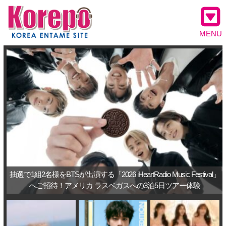
MENU
抽選で1組2名様をBTSが出演する「2026 iHeartRadio Music Festival」
へご招待！アメリカ ラスベガスへの3泊5日ツアー体験