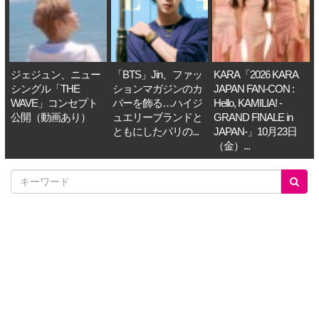
ジェジュン、ニュー
「BTS」Jin、ファッ
KARA「2026 KARA
シングル「THE
ションマガジンのカ
JAPAN FAN-CON :
WAVE」コンセプト
バーを飾る…ハイジ
Hello, KAMILIA! -
公開（動画あり）
ュエリーブランドと
GRAND FINALE in
ともにしたパリの...
JAPAN-」10月23日
（金）...