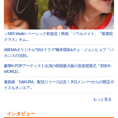
＜KBS World＞ベーシック初放送！映画「ソウルメイト」『梨泰院
クラス』キム...
ABEMAオリジナル“15分ドラマ”橋本環奈&チェ・ジョンヒョプ『バ
カンスの法則...
豪華K-POPアーティスト出演の韓国最大級の音楽授賞式『2026 K-
WORLD...
最新曲「SAKURA」配信リリース記念！JO1メンバーからの限定ボ
イスもオンエア...
もっと見る
インタビュー