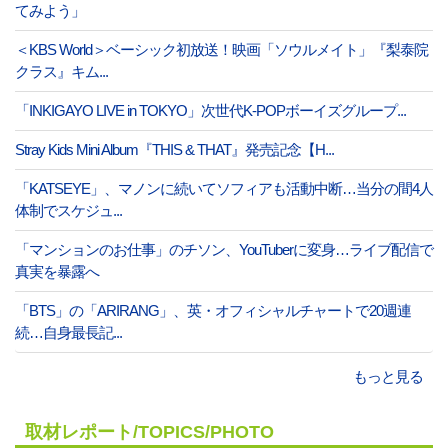
てみよう」
＜KBS World＞ベーシック初放送！映画「ソウルメイト」『梨泰院
クラス』キム...
「INKIGAYO LIVE in TOKYO」次世代K-POPボーイズグループ...
Stray Kids Mini Album『THIS & THAT』発売記念【H...
「KATSEYE」、マノンに続いてソフィアも活動中断…当分の間4人
体制でスケジュ...
「マンションのお仕事」のチソン、YouTuberに変身…ライブ配信で
真実を暴露へ
「BTS」の「ARIRANG」、英・オフィシャルチャートで20週連
続…自身最長記...
もっと見る
取材レポート/TOPICS/PHOTO