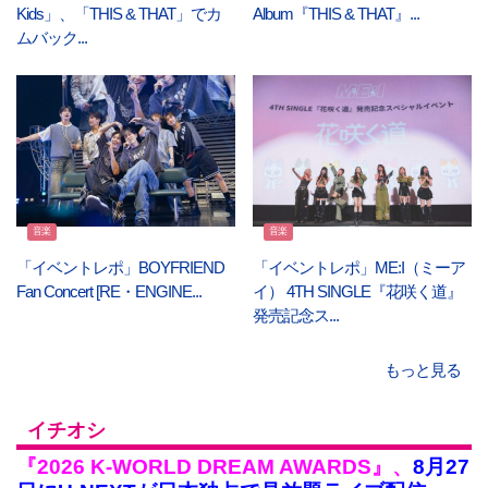
Kids」、「THIS & THAT」でカ
Album『THIS & THAT』...
ムバック...
音楽
音楽
「イベントレポ」BOYFRIEND
「イベントレポ」ME:I（ミーア
Fan Concert [RE・ENGINE...
イ） 4TH SINGLE『花咲く道』
発売記念ス...
もっと見る
イチオシ
『2026 K-WORLD DREAM AWARDS』、
8月27