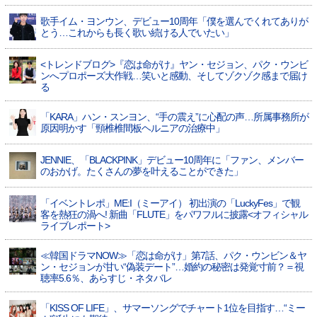
歌手イム・ヨンウン、デビュー10周年「僕を選んでくれてありが
とう…これからも長く歌い続ける人でいたい」
<トレンドブログ>『恋は命がけ』ヤン・セジョン、パク・ウンビ
ンへプロポーズ大作戦…笑いと感動、そしてゾクゾク感まで届け
る
「KARA」ハン・スンヨン、“手の震え”に心配の声…所属事務所が
原因明かす「頸椎椎間板ヘルニアの治療中」
JENNIE、「BLACKPINK」デビュー10周年に「ファン、メンバー
のおかげ。たくさんの夢を叶えることができた」
「イベントレポ」ME:I（ミーアイ） 初出演の「LuckyFes」で観
客を熱狂の渦へ! 新曲「FLUTE」をパワフルに披露<オフィシャル
ライブレポート>
≪韓国ドラマNOW≫「恋は命がけ」第7話、パク・ウンビン＆ヤ
ン・セジョンが甘い“偽装デート”…婚約の秘密は発覚寸前？＝視
聴率5.6％、あらすじ・ネタバレ
「KISS OF LIFE」、サマーソングでチャート1位を目指す…“ミー