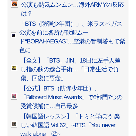
公演も熱気ムンムン…海外ARMYの反応
は？
「BTS（防弾少年団）」、米ラスベガス
公演を前に各所が歓迎ムー
ド“BORAHAEGAS”…空港の管制塔まで紫
色に
【全文】「BTS」JIN、18日に左手人差
し指の筋の縫合手術…「日常生活で負
傷、回復に専念」
【公式】BTS（防弾少年団）、
「Billboard Music Awards」で6部門7つの
受賞候補に…自己最多
【韓国語レッスン】「トミと学ぼう 楽
しい韓国語 Vol.62」~BTS「You never
walk alone」②~