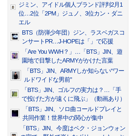
ジミン、アイドル個人ブランド評判2月1
位…2位「2PM」ジュノ、3位カン・ダニ
エル
BTS（防弾少年団）ジン、ラスベガスコ
ンサートPR…J-HOPEは「
」で応援
「Are You WWH？」…「BTS」JIN、遊
園地で目撃したARMYがかけた言葉
「BTS」JIN、ARMYしか知らない“ワー
ルドワイドな男前”
「BTS」JIN、ゴルフの実力は？…「手
で投げた方が遠くに飛ぶ」（動画あり）
「BTS」JIN、ソロ曲コールドプレイと
共同作業！世界中の関心が集中
「BTS」JIN、今度はペク・ジョンウォン