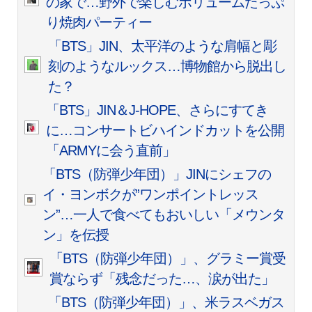
の家で…野外で楽しむボリュームたっぷ
り焼肉パーティー
「BTS」JIN、太平洋のような肩幅と彫
刻のようなルックス…博物館から脱出し
た？
「BTS」JIN＆J-HOPE、さらにすてき
に…コンサートビハインドカットを公開
「ARMYに会う直前」
「BTS（防弾少年団）」JINにシェフの
イ・ヨンボクが”ワンポイントレッス
ン”…一人で食べてもおいしい「メウンタ
ン」を伝授
「BTS（防弾少年団）」、グラミー賞受
賞ならず「残念だった…、涙が出た」
「BTS（防弾少年団）」、米ラスベガス