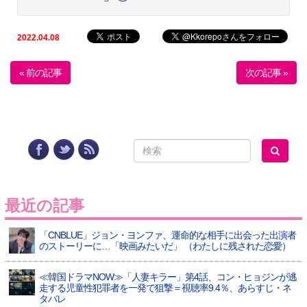
2022.04.08
« 前の記事
次の記事 »
最近の記事
「CNBLUE」ジョン・ヨンファ、運命的な相手に出会った出演者
のストーリーに…「映画みたいだ」 （わたしに残された恋愛）
≪韓国ドラマNOW≫「人妻キラー」第4話、コン・ヒョジンが逃
走する児童性犯罪者を一発で狙撃＝視聴率9.4％、あらすじ・ネ
タバレ