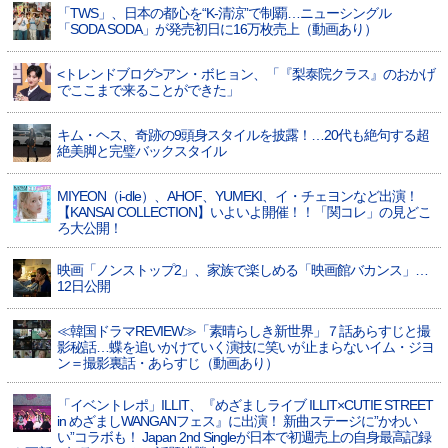
「TWS」、日本の都心を“K-清涼”で制覇…ニューシングル
「SODA SODA」が発売初日に16万枚売上（動画あり）
<トレンドブログ>アン・ボヒョン、「『梨泰院クラス』のおかげ
でここまで来ることができた」
キム・ヘス、奇跡の9頭身スタイルを披露！…20代も絶句する超
絶美脚と完璧バックスタイル
MIYEON（i-dle）、​AHOF​、YUMEKI、イ・チェヨンなど出演！
【KANSAI COLLECTION】いよいよ開催！！「関コレ」の見どこ
ろ大公開！
映画「ノンストップ2」、家族で楽しめる「映画館バカンス」…
12日公開
≪韓国ドラマREVIEW≫「素晴らしき新世界」７話あらすじと撮
影秘話…蝶を追いかけていく演技に笑いが止まらないイム・ジヨ
ン＝撮影裏話・あらすじ（動画あり）
「イベントレポ」ILLIT、『めざましライブ ILLIT×CUTIE STREET
in めざましWANGANフェス』に出演！ 新曲ステージに”かわい
い”コラボも！ Japan 2nd Singleが日本で初週売上の自身最高記録