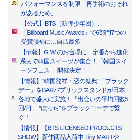
パフォーマンスを制限「再手術のおそれ
があるため」
【公式】BTS（防弾少年団）、
「Billboard Music Awards」で6部門7つの
受賞候補に…自己最多
【情報】G.W.のお台場に、定番から進化
系まで韓国スイーツが集合！「韓国スイ
ーツフェス」 開催決定！！
【情報】“韓国発祥・恋の祭典”「ブラック
デー」をBARパブリックスタンドが日本
各地で盛大に実施！「出会いの平均回数5
回/日」 ”ぼっち”をブラックコーデで繋
ぐ！
【情報】【BTS LICENSED PRODUCTS
SHOW】新作商品入荷中 Tiny MARTや