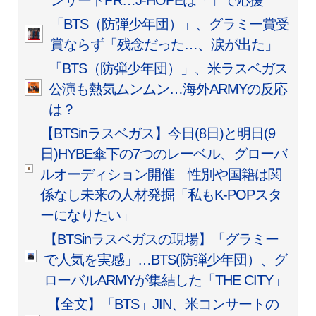
ンサートPR…J-HOPEは「
」で応援
「BTS（防弾少年団）」、グラミー賞受
賞ならず「残念だった…、涙が出た」
「BTS（防弾少年団）」、米ラスベガス
公演も熱気ムンムン…海外ARMYの反応
は？
【BTSinラスベガス】今日(8日)と明日(9
日)HYBE傘下の7つのレーベル、グローバ
ルオーディション開催 性別や国籍は関
係なし未来の人材発掘「私もK-POPスタ
ーになりたい」
【BTSinラスベガスの現場】「グラミー
で人気を実感」…BTS(防弾少年団）、グ
ローバルARMYが集結した「THE CITY」
【全文】「BTS」JIN、米コンサートの