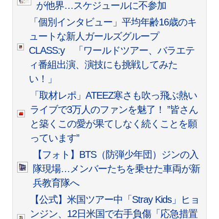
が他界…スケジュールに不参加
「個別インタビュー」平均年齢16歳のキ
ュートな新人ガールズグループ
CLASS:y 「ワールドツアー、バラエテ
ィ番組出演、演技にも挑戦してみた
い！」
「取材レポ」ATEEZ寒さも吹っ飛ぶ熱い
ライブで3万人のファンを魅了！ ”皆さん
と築くこの愛が果てしなく続くことを願
っています”
【フォト】BTS（防弾少年団）ジンの入
隊現場…メンバーたちを乗せた車両が新
兵教育隊へ
【公式】米国ツアー中「Stray Kids」ヒョ
ンジン、12日米国で右手負傷「応急措置