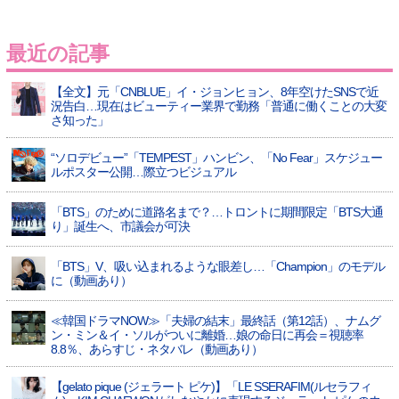
最近の記事
【全文】元「CNBLUE」イ・ジョンヒョン、8年空けたSNSで近
況告白…現在はビューティー業界で勤務「普通に働くことの大変
さ知った」
“ソロデビュー”「TEMPEST」ハンビン、「No Fear」スケジュー
ルポスター公開…際立つビジュアル
「BTS」のために道路名まで？…トロントに期間限定「BTS大通
り」誕生へ、市議会が可決
「BTS」V、吸い込まれるような眼差し…「Champion」のモデル
に（動画あり）
≪韓国ドラマNOW≫「夫婦の結末」最終話（第12話）、ナムグ
ン・ミン＆イ・ソルがついに離婚…娘の命日に再会＝視聴率
8.8％、あらすじ・ネタバレ（動画あり）
【gelato pique (ジェラート ピケ)】「LE SSERAFIM(ルセラフィ