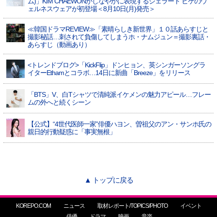
ム)」KIM CHAEWONがしなやかに表現するジェラート ピケのウ
ェルネスウェアが初登場＜8月10日(月)発売＞
≪韓国ドラマREVIEW≫「素晴らしき新世界」１０話あらすじと
撮影秘話…刺されて負傷してしまうホ・ナムジュン＝撮影裏話・
あらすじ（動画あり）
<トレンドブログ>「KickFlip」ドンヒョン、英シンガーソングラ
イターEthamとコラボ…14日に新曲「Breeze」をリリース
「BTS」V、白Tシャツで清純派イケメンの魅力アピール…フレー
ムの外へと続くシーン
【公式】“4世代医師一家”俳優ハヨン、曽祖父のアン・サンホ氏の
親日的行動疑惑に「事実無根」
▲ トップに戻る
KOREPO.COM
ニュース
取材レポート/TOPICS/PHOTO
イベント
俳優
ドラマ
映画
音楽