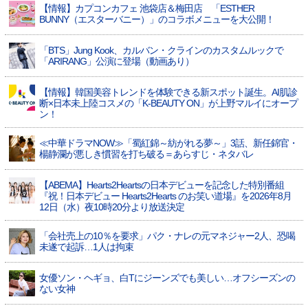
【情報】カプコンカフェ 池袋店＆梅田店 「ESTHER
BUNNY（エスターバニー）」のコラボメニューを大公開！
「BTS」Jung Kook、カルバン・クラインのカスタムルックで
「ARIRANG」公演に登場（動画あり）
【情報】韓国美容トレンドを体験できる新スポット誕生。AI肌診
断×日本未上陸コスメの「K-BEAUTY ON」が上野マルイにオープ
ン！
≪中華ドラマNOW≫「蜀紅錦～紡がれる夢～」3話、新任錦官・
楊静瀾が悪しき慣習を打ち破る＝あらすじ・ネタバレ
【ABEMA】Hearts2Heartsの日本デビューを記念した特別番組
『祝！日本デビュー Hearts2Hearts のお笑い道場』を2026年8月
12日（水）夜10時20分より放送決定
「会社売上の10％を要求」パク・ナレの元マネジャー2人、恐喝
未遂で起訴…1人は拘束
女優ソン・ヘギョ、白Tにジーンズでも美しい…オフシーズンの
ない女神