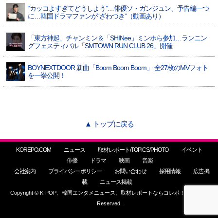
“カッコよすぎてどうしよう”…俳優ソ・ガンジュン、予告編一つ
に…韓国ドラマファンが“ざわつき”（動画あり）
「東方神起」チャンミン＆「SHINee」ミンホら参加…ランニン
グフェスティバル「SMTOWN RUN CLUB 26」開催
BOYNEXTDOOR 新曲「Boom Boom Boom」 全27枚のMVフォト
を一挙公開！
▲ トップに戻る
KOREPO.COM
ニュース
取材レポート/TOPICS/PHOTO
イベント
俳優
ドラマ
映画
音楽
会社案内
プライバシーポリシー
お問い合わせ
採用情報
広告掲
載
ニュース掲載
Copyright © K-POP、韓国エンタメニュース、取材レポートならコレポ！ All Rights
Reserved.