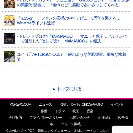
<トレンドブログ>イ・ジュニョン（UKISSジュン）、軍隊で“人柄
の美談”が話題に…「会うたびに笑顔であいさつしてくれる」
「n.SSign」、ファンの応援の中でデビュー3周年を迎える…
Weverseライブも進行
<トレンドブログ>「MAMAMOO」、マニラも魅了…フルメンバ
ーで証明した“信じて聴く「MAMAMOO」”の底力
ユイ（元AFTERSCHOOL）、箸のような美脚披露…華奢な水着
姿
▲ トップに戻る
KOREPO.COM
ニュース
取材レポート/TOPICS/PHOTO
イベント
俳優
ドラマ
映画
音楽
会社案内
プライバシーポリシー
お問い合わせ
採用情報
広告掲
載
ニュース掲載
Copyright © K-POP、韓国エンタメニュース、取材レポートならコレポ！ All Rights