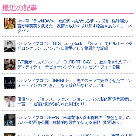
最近の記事
≪中華ドラマNOW≫「蜀紅錦～紡がれる夢～」6話，楊静瀾の一
言が季英英を変えた…友情と成功を取り戻す物語＝あらすじ・ネ
タバレ
<トレンドブログ>「BTS」Jung Kook、「Seven」でビルボード長
期ロングラン…アジアソロ歌手として驚異的な記録
JYP新ガールズグループ「OURBIRTHDAY」、 差別化されたアイ
デンティティ…デビューシングルのコンセプトフォト公開
<トレンドブログ>「INFINITE」、黒のスーツで完成させたファン
ミーティングに行きたくなる致命的なビジュアル
俳優ハン・ジョンス、ファン・ジョンミンとの私的関係暴露者に
一言…「被害は顔が知られた側ばかり」
<トレンドブログ>EVAN、米津玄師＆菅田将暉の「灰色と青」の
カバー動画を公開…叙情的な歌声で伝える感動（動画あり）