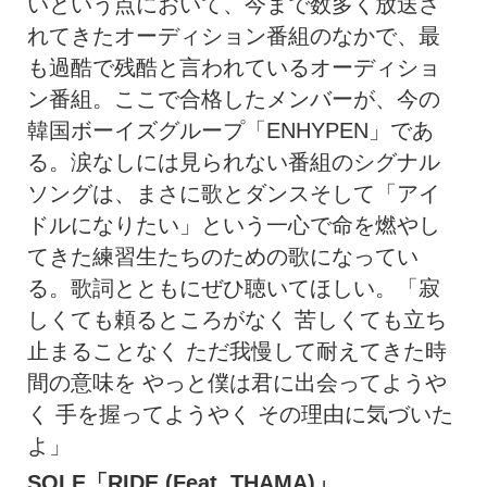
いという点において、今まで数多く放送さ
れてきたオーディション番組のなかで、最
も過酷で残酷と言われているオーディショ
ン番組。ここで合格したメンバーが、今の
韓国ボーイズグループ「ENHYPEN」であ
る。涙なしには見られない番組のシグナル
ソングは、まさに歌とダンスそして「アイ
ドルになりたい」という一心で命を燃やし
てきた練習生たちのための歌になってい
る。歌詞とともにぜひ聴いてほしい。「寂
しくても頼るところがなく 苦しくても立ち
止まることなく ただ我慢して耐えてきた時
間の意味を やっと僕は君に出会ってようや
く 手を握ってようやく その理由に気づいた
よ」
SOLE「RIDE (Feat. THAMA)」