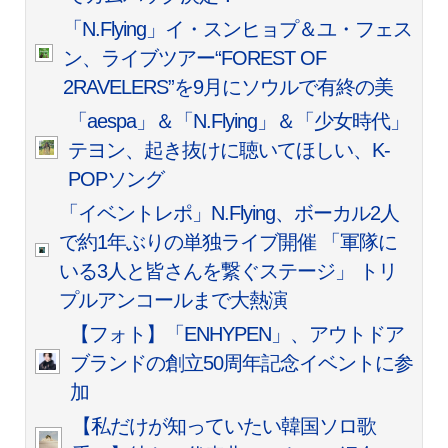
「N.Flying」イ・スンヒョプ＆ユ・フェス
ン、ライブツアー“FOREST OF
2RAVELERS”を9月にソウルで有終の美
「aespa」＆「N.Flying」＆「少女時代」
テヨン、起き抜けに聴いてほしい、K-
POPソング
「イベントレポ」N.Flying、ボーカル2人
で約1年ぶりの単独ライブ開催 「軍隊に
いる3人と皆さんを繋ぐステージ」 トリ
プルアンコールまで大熱演
【フォト】「ENHYPEN」、アウトドア
ブランドの創立50周年記念イベントに参
加
【私だけが知っていたい韓国ソロ歌