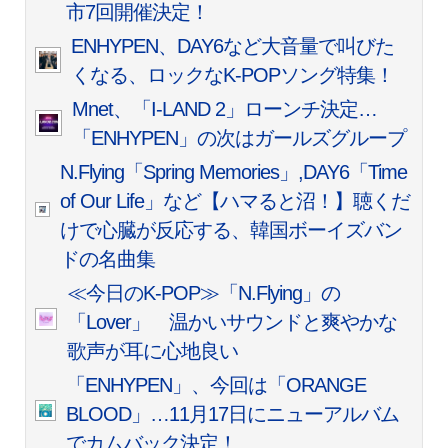
市7回開催決定！
ENHYPEN、DAY6など大音量で叫びた
くなる、ロックなK-POPソング特集！
Mnet、「I-LAND 2」ローンチ決定…
「ENHYPEN」の次はガールズグループ
N.Flying「Spring Memories」,DAY6「Time
of Our Life」など【ハマると沼！】聴くだ
けで心臓が反応する、韓国ボーイズバン
ドの名曲集
≪今日のK-POP≫「N.Flying」の
「Lover」 温かいサウンドと爽やかな
歌声が耳に心地良い
「ENHYPEN」、今回は「ORANGE
BLOOD」…11月17日にニューアルバム
でカムバック決定！