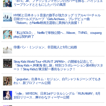
「BTS」Jin、ファッションマガジンのカバーを飾る…ハイジュエ
リーブランドとともにしたパリの風景
HYBEと日本ネット音楽の旗手が強力タッグ リアル×バーチャル
日韓ガールズグループ「Girls Archives.」プレデビュー曲
『Reborn』がNetflix映画主題歌に異例の大抜擢！！
「私はSOLO」、Netflixで単独公開へ…Wavve、TVING、coupang
playは契約終了
俳優パン・ミンジョン、非芸能人と9月に結婚
Stray Kids World Tour <RUN IT JAPAN>」の開催を記念して、
「Stray Kids × JR東海 推し旅」特別コラボレーション第4弾がスタ
ート！Stray Kidsが東京駅一番街をジャック！
「gugudan」出身キム・セジョン、白Tシャツ＆ジーンズでもき
れい…新プロフィール公開
「i-dle」 MIYEON、日本1stデジタルシングル「RUN AWAY」8月
10日リリース…爽やかなティーザー公開