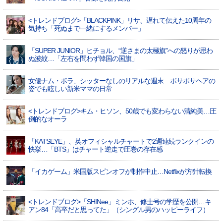
<トレンドブログ>「BLACKPINK」リサ、遅れて伝えた10周年の
気持ち「死ぬまで一緒にするメンバー」
「SUPER JUNIOR」ヒチョル、“逆さまの太極旗”への怒りが思わ
ぬ波紋…「左右を問わず韓国の国旗」
女優ナム・ボラ、シッターなしのリアルな週末…ボサボサヘアの
姿でも眩しい新米ママの日常
<トレンドブログ>キム・ヒソン、50歳でも変わらない清純美…圧
倒的なオーラ
「KATSEYE」、英オフィシャルチャートで2週連続ランクインの
快挙…「BTS」はチャート逆走で圧巻の存在感
「イカゲーム」米国版スピンオフが制作中止…Netflixが方針転換
<トレンドブログ>「SHINee」ミンホ、修士号の学歴を公開…キ
アン84「高卒だと思ってた」（シングル男のハッピーライフ）