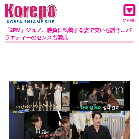
MENU
「2PM」ジュノ、勝負に執着する姿で笑いを誘う…バ
ラエティーのセンスも満点