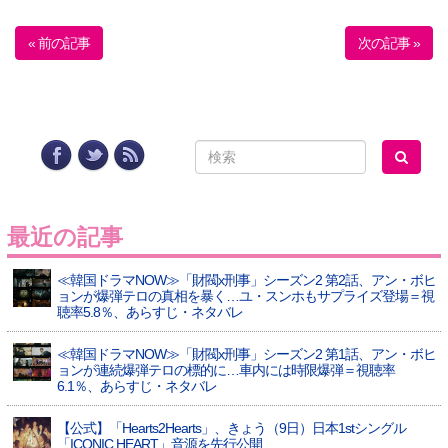
« 前の記事
次の記事 »
最近の記事
≪韓国ドラマNOW≫「財閥x刑事」シーズン2 第2話、アン・ボヒ
ョンが爆弾テロの真相を暴く…ユ・スンホもサプライズ登場＝視
聴率5.8％、あらすじ・ネタバレ
≪韓国ドラマNOW≫「財閥x刑事」シーズン2 第1話、アン・ボヒ
ョンが連続爆弾テロの標的に…車内には時限爆弾＝視聴率
6.1％、あらすじ・ネタバレ
【公式】「Hearts2Hearts」、きょう（9日）日本1stシングル
「ICONIC HEART」音源を先行公開