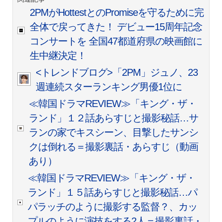
2PMがHottestとのPromiseを守るために完
全体で戻ってきた！ デビュー15周年記念
コンサートを 全国47都道府県の映画館に
生中継決定！
<トレンドブログ>「2PM」ジュノ、23
週連続スターランキング男優1位に
≪韓国ドラマREVIEW≫「キング・ザ・
ランド」１２話あらすじと撮影秘話…サ
ランの家でキスシーン、目撃したサンシ
クは倒れる＝撮影裏話・あらすじ（動画
あり）
≪韓国ドラマREVIEW≫「キング・ザ・
ランド」１５話あらすじと撮影秘話…パ
パラッチのように撮影する監督？、カッ
プルのように演技をする2人＝撮影裏話・