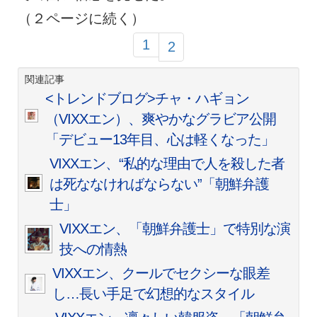
（２ページに続く）
1
2
関連記事
<トレンドブログ>チャ・ハギョン
（VIXXエン）、爽やかなグラビア公開
「デビュー13年目、心は軽くなった」
VIXXエン、“私的な理由で人を殺した者
は死ななければならない”「朝鮮弁護
士」
VIXXエン、「朝鮮弁護士」で特別な演
技への情熱
VIXXエン、クールでセクシーな眼差
し…長い手足で幻想的なスタイル