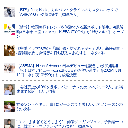
「BTS」Jung Kook、カルバン・クラインのカスタムルックで
「ARIRANG」公演に登場（動画あり）
【情報】韓国美容トレンドを体験できる新スポット誕生。AI肌診
断×日本未上陸コスメの「K-BEAUTY ON」が上野マルイにオープ
ン！
≪中華ドラマNOW≫「蜀紅錦～紡がれる夢～」3話、新任錦官・
楊静瀾が悪しき慣習を打ち破る＝あらすじ・ネタバレ
【ABEMA】Hearts2Heartsの日本デビューを記念した特別番組
『祝！日本デビュー Hearts2Hearts のお笑い道場』を2026年8月
12日（水）夜10時20分より放送決定
「会社売上の10％を要求」パク・ナレの元マネジャー2人、恐喝
未遂で起訴…1人は拘束
女優ソン・ヘギョ、白Tにジーンズでも美しい…オフシーズンの
ない女神
“カッコよすぎてどうしよう”…俳優ソ・ガンジュン、予告編一つ
に…韓国ドラマファンが“ざわつき”（動画あり）