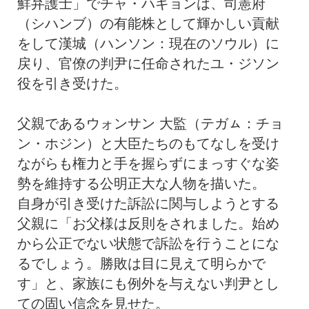
鮮弁護士」でチャ・ハギョンは、司憲府
（シハンブ）の有能株として輝かしい貢献
をして漢城（ハンソン：現在のソウル）に
戻り、官僚の判尹に任命されたユ・ジソン
役を引き受けた。
父親であるウォンサン 大監（テガㇺ：チョ
ン・ホジン）と大臣たちのもてなしを受け
ながらも権力と手を握らずにまっすぐな姿
勢を維持する公明正大な人物を描いた。
自身が引き受けた訴訟に関与しようとする
父親に「お父様は反則をされました。始め
から公正でない状態で訴訟を行うことにな
るでしょう。勝敗は目に見えて明らかで
す」と、家族にも例外を与えない判尹とし
ての固い信念を見せた。