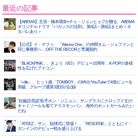
最近の記事
【ABEMA】主演・橋本環奈×チェ・ジョンヒョプが贈る、ABEMA
オリジナルドラマ『バカンスの法則』 第4話～第6話まとめ＜ネ
タバレあり＞
【公式】イ・デフィ、「Wanna One」の仲間キム・ジェファンと
同じ事務所へ…OFF THE RECORと専属契約
「BLACKPINK」、きょう（8日）デビュー10周年…K-POPの多様
性を広げたアイコン
「i-dle」、ヒット曲「TOMBOY」のMVがYouTubeで4億ビューを
突破…グループ通算3度目の記録
“妊娠説否認”歌手ホン・ジニョン、サングラスにクロップド丈の
キャミソールを着てテラスモッパン…海外のホットガールみたい
だね
「ATEEZ」サン、始球式に登場！…「RESCENE」とともにイ・
ガンインのデビュー戦を盛り上げる