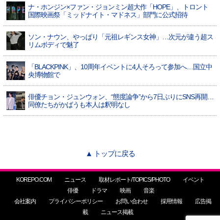
ナ・ホンジン×ファン・ジョンミン超大作「HOPE」、トロント
国際映画祭「ミッドナイト・マドネス」部門に公式招待
ソン・ナウン、やっぱり「元祖レギンス女神」…次元が違う超ス
リムボディで魅了
「BLACKPINK」、10周年イベントに4人そろって参加へ…国立中
央博物館で
俳優チョン・ジュンウォン、“態度論争”から7日ぶりにSNS再開…
同僚たちがかばうも本人は釈明なし
▲ トップに戻る
KOREPO.COM
ニュース
取材レポート/TOPICS/PHOTO
イベント
俳優
ドラマ
映画
音楽
会社案内
プライバシーポリシー
お問い合わせ
採用情報
広告掲
載
ニュース掲載