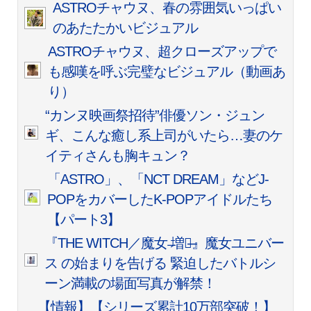
ASTROチャウヌ、春の雰囲気いっぱい
のあたたかいビジュアル
ASTROチャウヌ、超クローズアップで
も感嘆を呼ぶ完璧なビジュアル（動画あ
り）
“カンヌ映画祭招待”俳優ソン・ジュン
ギ、こんな癒し系上司がいたら…妻のケ
イティさんも胸キュン？
「ASTRO」、「NCT DREAM」などJ-
POPをカバーしたK-POPアイドルたち
【パート3】
『THE WITCH／魔⼥ ̶増殖̶』魔女ユニバー
ス の始まりを告げる 緊迫したバトルシ
ーン満載の場面写真が解禁！
【情報】【シリーズ累計10万部突破！】