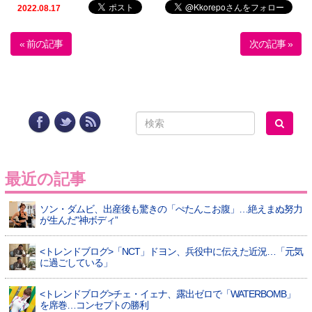
2022.08.17
« 前の記事
次の記事 »
最近の記事
ソン・ダムビ、出産後も驚きの「ぺたんこお腹」…絶えまぬ努力
が生んだ”神ボディ”
<トレンドブログ>「NCT」ドヨン、兵役中に伝えた近況…「元気
に過ごしている」
<トレンドブログ>チェ・イェナ、露出ゼロで「WATERBOMB」
を席巻…コンセプトの勝利