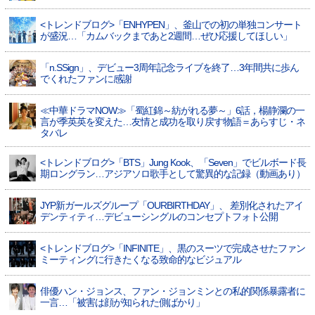
<トレンドブログ>「ENHYPEN」、釜山での初の単独コンサート
が盛況…「カムバックまであと2週間…ぜひ応援してほしい」
「n.SSign」、デビュー3周年記念ライブを終了…3年間共に歩ん
でくれたファンに感謝
≪中華ドラマNOW≫「蜀紅錦～紡がれる夢～」6話，楊静瀾の一
言が季英英を変えた…友情と成功を取り戻す物語＝あらすじ・ネ
タバレ
<トレンドブログ>「BTS」Jung Kook、「Seven」でビルボード長
期ロングラン…アジアソロ歌手として驚異的な記録（動画あり）
JYP新ガールズグループ「OURBIRTHDAY」、 差別化されたアイ
デンティティ…デビューシングルのコンセプトフォト公開
<トレンドブログ>「INFINITE」、黒のスーツで完成させたファン
ミーティングに行きたくなる致命的なビジュアル
俳優ハン・ジョンス、ファン・ジョンミンとの私的関係暴露者に
一言…「被害は顔が知られた側ばかり」