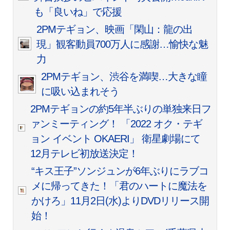
も「良いね」で応援
2PMテギョン、映画「閑山：龍の出
現」観客動員700万人に感謝…愉快な魅
力
2PMテギョン、渋谷を満喫…大きな瞳
に吸い込まれそう
2PMテギョンの約5年半ぶりの単独来日フ
ァンミーティング！ 「2022 オク・テギ
ョン イベント OKAERI」 衛星劇場にて
12月テレビ初放送決定！
“キス王子”ソンジュンが6年ぶりにラブコ
メに帰ってきた！「君のハートに魔法を
かけろ」11月2日(水)よりDVDリリース開
始！