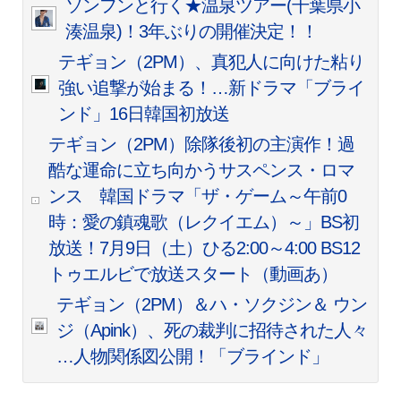
ソンフンと行く★温泉ツアー(千葉県小
湊温泉)！3年ぶりの開催決定！！
テギョン（2PM）、真犯人に向けた粘り
強い追撃が始まる！…新ドラマ「ブライ
ンド」16日韓国初放送
テギョン（2PM）除隊後初の主演作！過
酷な運命に立ち向かうサスペンス・ロマ
ンス 韓国ドラマ「ザ・ゲーム～午前0
時：愛の鎮魂歌（レクイエム）～」BS初
放送！7月9日（土）ひる2:00～4:00 BS12
トゥエルビで放送スタート（動画あ）
テギョン（2PM）＆ハ・ソクジン＆ ウン
ジ（Apink）、死の裁判に招待された人々
…人物関係図公開！「ブラインド」