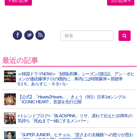
« 前の記事
次の記事 »
最近の記事
≪韓国ドラマNOW≫「財閥x刑事」シーズン2第1話、アン・ボヒ
ョンが連続爆弾テロの標的に…車内には時限爆弾＝視聴率
6.1％、あらすじ・ネタバレ
【公式】「Hearts2Hearts」、きょう（9日）日本1stシングル
「ICONIC HEART」音源を先行公開
<トレンドブログ>「BLACKPINK」リサ、遅れて伝えた10周年の
気持ち「死ぬまで一緒にするメンバー」
「SUPER JUNIOR」ヒチョル、“逆さまの太極旗”への怒りが思わ