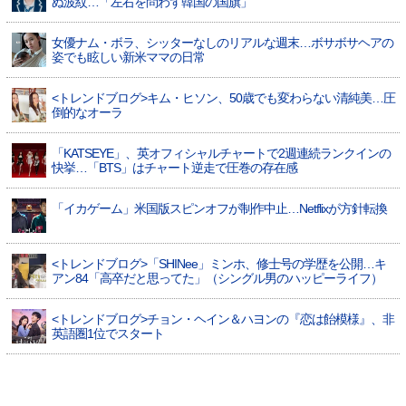
ぬ波紋…「左右を問わず韓国の国旗」
女優ナム・ボラ、シッターなしのリアルな週末…ボサボサヘアの
姿でも眩しい新米ママの日常
<トレンドブログ>キム・ヒソン、50歳でも変わらない清純美…圧
倒的なオーラ
「KATSEYE」、英オフィシャルチャートで2週連続ランクインの
快挙…「BTS」はチャート逆走で圧巻の存在感
「イカゲーム」米国版スピンオフが制作中止…Netflixが方針転換
<トレンドブログ>「SHINee」ミンホ、修士号の学歴を公開…キ
アン84「高卒だと思ってた」（シングル男のハッピーライフ）
<トレンドブログ>チョン・ヘイン＆ハヨンの『恋は飴模様』、非
英語圏1位でスタート