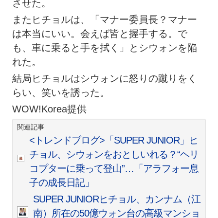
させた。
またヒチョルは、「マナー委員長？マナー
は本当にいい。会えば皆と握手する。で
も、車に乗ると手を拭く」とシウォンを陥
れた。
結局ヒチョルはシウォンに怒りの蹴りをく
らい、笑いを誘った。
WOW!Korea提供
関連記事
<トレンドブログ>「SUPER JUNIOR」ヒ
チョル、シウォンをおとしいれる？“ヘリ
コプターに乗って登山”…「アラフォー息
子の成長日記」
SUPER JUNIORヒチョル、カンナム（江
南）所在の50億ウォン台の高級マンショ