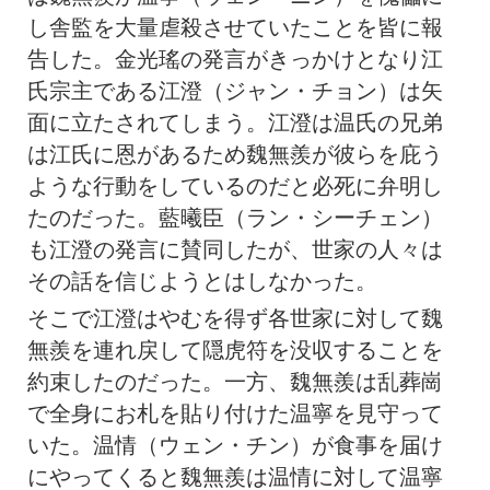
し舎監を大量虐殺させていたことを皆に報
告した。金光瑤の発言がきっかけとなり江
氏宗主である江澄（ジャン・チョン）は矢
面に立たされてしまう。江澄は温氏の兄弟
は江氏に恩があるため魏無羨が彼らを庇う
ような行動をしているのだと必死に弁明し
たのだった。藍曦臣（ラン・シーチェン）
も江澄の発言に賛同したが、世家の人々は
その話を信じようとはしなかった。
そこで江澄はやむを得ず各世家に対して魏
無羨を連れ戻して隠虎符を没収することを
約束したのだった。一方、魏無羨は乱葬崗
で全身にお札を貼り付けた温寧を見守って
いた。温情（ウェン・チン）が食事を届け
にやってくると魏無羨は温情に対して温寧