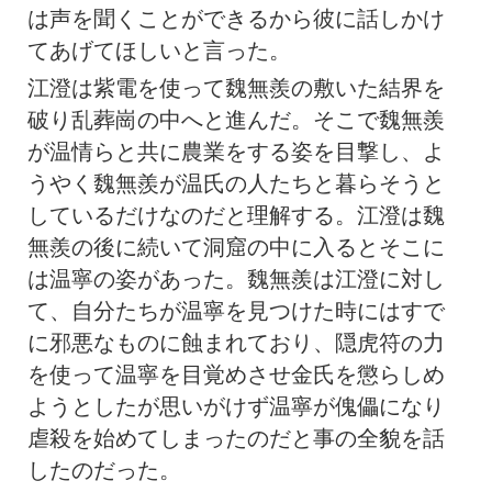
は声を聞くことができるから彼に話しかけ
てあげてほしいと言った。
江澄は紫電を使って魏無羨の敷いた結界を
破り乱葬崗の中へと進んだ。そこで魏無羨
が温情らと共に農業をする姿を目撃し、よ
うやく魏無羨が温氏の人たちと暮らそうと
しているだけなのだと理解する。江澄は魏
無羨の後に続いて洞窟の中に入るとそこに
は温寧の姿があった。魏無羨は江澄に対し
て、自分たちが温寧を見つけた時にはすで
に邪悪なものに蝕まれており、隠虎符の力
を使って温寧を目覚めさせ金氏を懲らしめ
ようとしたが思いがけず温寧が傀儡になり
虐殺を始めてしまったのだと事の全貌を話
したのだった。