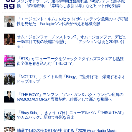
スタジオドラゴン、第2四半期は営業利益154億ウォンで黒字転
換…『鉄槌教師』『素晴らしき新世界』などヒット作が好調
「エージェント・キム」のヒットはK-コンテンツ危機の中で可能
性を見せた…Fantagioシン代表が伝える危機克服
オム・ジョンファ「ノンストップ2」オム・ジョンファ、デビュ
ー35年目で初の続編に命懸け！…「アクションはあと20年いけ
る」
「BTS」がニューヨークをジャック？タイムズスクエアも熱狂…
街全体を巻き込んだ「THE CITY」
「NCT 127」、タイトル曲「Blingy」で証明する…爆発するネオ
ヒップホップ
「THE BOYZ」ヨンフン、ソン・ガン＆パク・ウンビン所属の
NAMOO ACTORSと専属契約…俳優として新たな飛躍へ
「Stray Kids」、きょう（7日）ニューアルバム「THIS & THAT」
でカムバック…新鮮で多彩な音楽
抽選で1組2名様をBTSが出演する「2026 iHeartRadio Music