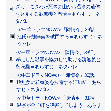
ざらしにされた死体の山から温寧の遺体
を発見する魏無羨と温情＝あらすじ・ネ
タバレ
≪中華ドラマNOW≫「陳情令」28話、
江氏が魏無羨を破門する＝あらすじ・ネ
タバレ
≪中華ドラマNOW≫「陳情令」29話、
暴走した温寧を協力して助ける魏無羨と
藍忘機＝あらすじ・ネタバレ
≪中華ドラマNOW≫「陳情令」30話、
魏無羨に花嫁姿を披露する江厭離＝あら
すじ・ネタバレ
≪中華ドラマNOW≫「陳情令」31話、
温寧が金子軒を殺害してしまう＝あらす