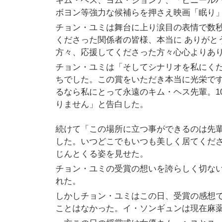
キム・ヘス、ヨム・ジョンア、「ビニールハ
ボヨン等強力な候補らを押さえ映画「眠り
チョン・ユミは舞台に上り涙目の表情で数
くださった関係者の皆様、本当に ありがと
方々、応援してくださった方々心心よりあ
チョン・ユミは「そしてシナリオを私にくだ
ちでした。この賞をいただき本当に光栄で
るなら私にとって永遠のキム・ヘス先輩。1
りません」と告白した。
続けて「この場所に立つ事ができるのは先
した。いつどこでもいつも美しく居てくだ
じんとくる姿を見せた。
チョン・ユミの受賞の想いを誇らしく切な
れた。
しかしチョン・ユミはこの日、受賞の感想
ことはなかった。イ・ソンギュンは現在麻