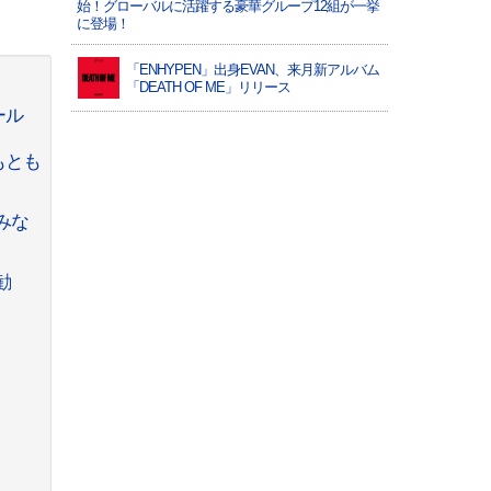
始！グローバルに活躍する豪華グループ12組が一挙
に登場！
「ENHYPEN」出身EVAN、来月新アルバム
「DEATH OF ME」リリース
ール
もとも
みな
勧