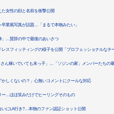
えた女性の顔と名前を衝撃公開
ン卒業風写真が話題…「まるで本物みたい」
神」…賛辞の中で最後のあいさつ
ドレスフィッティングの様子を公開「プロフェッショナルなチ
たくさん稼いでいても末っ子」…「ソジンの家」メンバーたちの
ずかしくないの？」心無いコメントにクールな対応
リー…ほほ笑みだけでヒーリングそのもの
いにLA行き?…本物のファン認証ショット公開