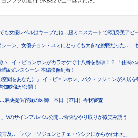
ヨンソクの進行でKBS2で生中継された。
日常でも女優レベルはキープだね…超ミニスカートで8頭身美アピ
露出シーン、女優チョン・ユミにとっても大きな挑戦だった…「
祝い、イ・ビョンホンがカラオケで⼗⼋番を熱唱！？ 「住⺠の
歌唱&ダンスシーン 本編映像到着！
の空間をあなたに」 イ・ビョンホン、パク・ソジュンが⼊居を
告知映像が公開！
…麻薬提供容疑の医師、本日（27日）令状審査
）」Vのサインアルバム公開…愉快なやり取りが微笑み誘う
説言及…「パク・ソジュンとチェ・ウシクにからかわれた」