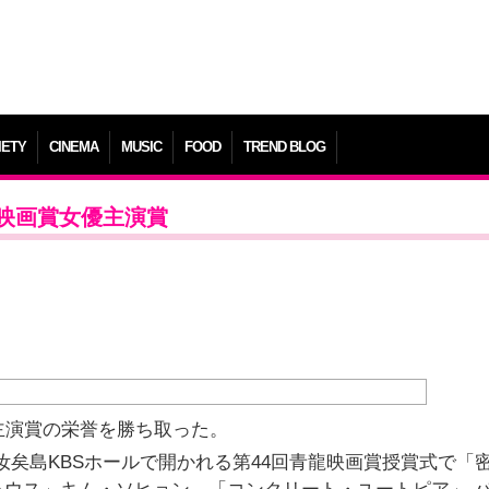
IETY
CINEMA
MUSIC
FOOD
TREND BLOG
映画賞女優主演賞
主演賞の栄誉を勝ち取った。
汝矣島KBSホールで開かれる第44回青龍映画賞授賞式で「