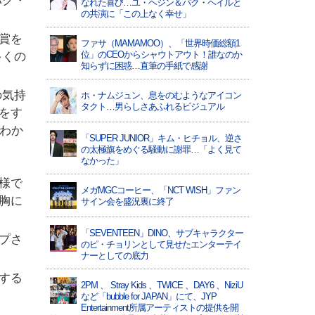
パク・
なれた喜び…ユ・ヘジン＆パク・ヘイルと
の共演に「この上なく幸せ」
賞を
ファサ（MAMAMOO）、「世界時価総額1
位」のCEOからシャウトアウト！誰なのか
多くの
知らずに困惑…直筆の手紙で感謝
の気持
ホ・ナムジュン、息をのむようなアイコン
タクト…男らしさあふれるビジュアル
をす
わか
「SUPER JUNIOR」キム・ヒチョル、逆さ
の太極旗をめぐる騒動に謝罪…「よく見て
なかった」
様で
メガMGCコーヒー、「NCT WISH」ファン
胸に
サイン会を盛況裏に終了
「SEVENTEEN」DINO、サブキャラクター
プさ
のピ・チョリンとして見せたエンターテイ
ナーとしての底力
する
2PM 、 Stray Kids 、TWICE 、DAY6 、NiziU
など「bubble for JAPAN」にて、JYP
Entertainment所属アーティストの提供を開