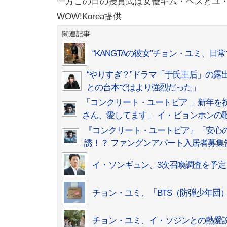
一方この日の授賞式は女優キム・ヘスとユ・
WOW!Korea提供
関連記事
“KANGTAの彼女”チョン・ユミ、
“やりすぎ？”ドラマ「于氏王后」の
との台本ではより強烈だった」
「コンクリート・ユートピア 」新年を
さん、愛してます」 イ・ビョンホンの
『コンクリート・ユートピア』「安⼼
誘！？ ファングンアパート⼊居者募集
イ・ソンギュン、3次召喚調査を予定
チョン・ユミ、「BTS（防弾少年団
チョン・ユミ、イ・ソジンとの熱愛