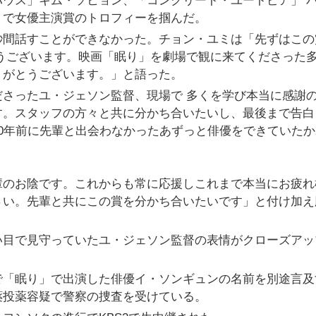
ウス」キム・ソヒョン、「コンクリート・ユートピア」 
」で女優主演賞のトロフィーを掴んだ。
秒間話すことができなかった。チョン・ユミは「先ずはこの
うございます。映画「眠り」を劇場で観に来てくださった
りがとうございます。」と語った。
さったユ・ジェソン監督、現場で 多くを学び本当に感謝
す。スタッフの方々と共に分かち合いたいし、最後まで告白
0年前に先輩と出会わなかったあずっと俳優をできていたか
輩のお陰です。これからも常に応援しこれまで本当にお疲れ
さい。先輩と共にこの賞を分かち合いたいです」と付け加え
い目で見守っていたユ・ジェソン監督の表情がクローズアッ
で「眠り」で出演した俳優イ・ソンギュンの名前を別途言及
薬投薬容疑で警察の捜査を受けている。