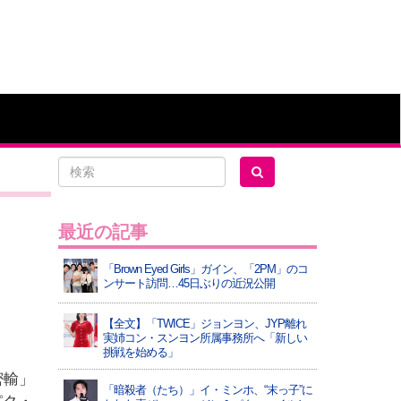
最近の記事
「Brown Eyed Girls」ガイン、「2PM」のコ
ンサート訪問…45日ぶりの近況公開
【全文】「TWICE」ジョンヨン、JYP離れ
実姉コン・スンヨン所属事務所へ「新しい
挑戦を始める」
密輸」
「暗殺者（たち）」イ・ミンホ、“末っ子”に