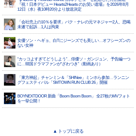
『祝！日本デビュー Hearts2Hearts のお笑い道場』を2026年8月
12日（水）夜10時20分より放送決定
「会社売上の10％を要求」パク・ナレの元マネジャー2人、恐喝
未遂で起訴…1人は拘束
女優ソン・ヘギョ、白Tにジーンズでも美しい…オフシーズンの
ない女神
“カッコよすぎてどうしよう”…俳優ソ・ガンジュン、予告編一つ
に…韓国ドラマファンが“ざわつき”（動画あり）
「東方神起」チャンミン＆「SHINee」ミンホら参加…ランニン
グフェスティバル「SMTOWN RUN CLUB 26」開催
BOYNEXTDOOR 新曲「Boom Boom Boom」 全27枚のMVフォト
を一挙公開！
▲ トップに戻る