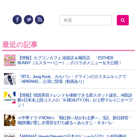
最近の記事
【情報】カプコンカフェ 池袋店＆梅田店 「ESTHER
BUNNY（エスターバニー）」のコラボメニューを大公開！
「BTS」Jung Kook、カルバン・クラインのカスタムルックで
「ARIRANG」公演に登場（動画あり）
【情報】韓国美容トレンドを体験できる新スポット誕生。AI肌診
断×日本未上陸コスメの「K-BEAUTY ON」が上野マルイにオープ
ン！
≪中華ドラマNOW≫「蜀紅錦～紡がれる夢～」3話、新任錦官・
楊静瀾が悪しき慣習を打ち破る＝あらすじ・ネタバレ
【ABEMA】Hearts2Heartsの日本デビューを記念した特別番組