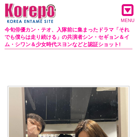
MENU
今旬俳優カン・テオ、入隊前に集まったドラマ「それ
でも僕らは走り続ける」の共演者シン・セギョン＆イ
ム・シワン＆少女時代スヨンなどと認証ショット!