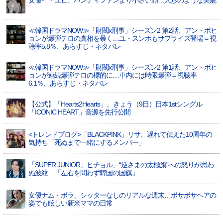
女優イ・ユビ、ハンディファンより小さい顔…人形のような美貌
≪韓国ドラマNOW≫「財閥x刑事」シーズン2 第2話、アン・ボヒ
ョンが爆弾テロの真相を暴く…ユ・スンホもサプライズ登場＝視
聴率5.8％、あらすじ・ネタバレ
≪韓国ドラマNOW≫「財閥x刑事」シーズン2 第1話、アン・ボヒ
ョンが連続爆弾テロの標的に…車内には時限爆弾＝視聴率
6.1％、あらすじ・ネタバレ
【公式】「Hearts2Hearts」、きょう（9日）日本1stシングル
「ICONIC HEART」音源を先行公開
<トレンドブログ>「BLACKPINK」リサ、遅れて伝えた10周年の
気持ち「死ぬまで一緒にするメンバー」
「SUPER JUNIOR」ヒチョル、“逆さまの太極旗”への怒りが思わ
ぬ波紋…「左右を問わず韓国の国旗」
女優ナム・ボラ、シッターなしのリアルな週末…ボサボサヘアの
姿でも眩しい新米ママの日常