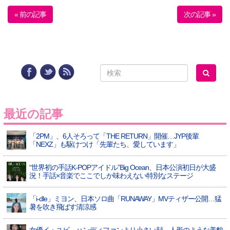
« 前の記事
次の記事 »
最近の記事
「2PM」、6人そろって「THE RETURN」開催…JYP後輩
「NEXZ」も駆けつけ「先輩たち、愛しています」
“世界初の手話K-POPアイドル”Big Ocean、日本公演初日が大盛
況！手話×音楽でここでしか味わえない特別なステージ
「i-dle」ミヨン、日本ソロ曲「RUNAWAY」MVティザー公開…猛
暑を吹き飛ばす清涼感