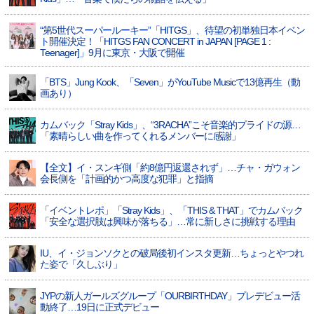
“第5世代スーパールーキー”「HITGS」、待望の初単独日本イベン
ト開催決定！「HITGS FAN CONCERT in JAPAN [PAGE 1 :
Teenager]」9月に東京・大阪で開催
「BTS」Jung Kook、「Seven」がYouTube Musicで13億再生（動
画あり）
カムバック「Stray Kids」、“3RACHA”こそ音楽的プライドの源…
「素晴らしい曲を作ってくれるメンバーに感謝」
【全文】イ・スンギ側「約8億円返還されず」…チャ・ガウォン
会長側を「計画的かつ高度な犯罪」と指摘
「イベントレポ」「Stray Kids」、「THIS & THAT」でカムバック
「安全な選択肢は興味が落ちる」…常に新しさに挑戦する理由
IU、イ・ジョンソクとの破局後初インスタ更新…ちょっとやつれ
た姿で「久しぶり」
JYPの新人ガールズグループ「OURBIRTHDAY」プレデビュー活
動終了…19日に正式デビュー