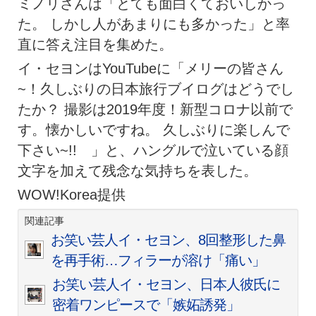
ミノリさんは「とても面白くておいしかっ
た。 しかし人があまりにも多かった」と率
直に答え注目を集めた。
イ・セヨンはYouTubeに「メリーの皆さん
~！久しぶりの日本旅行ブイログはどうでし
たか？ 撮影は2019年度！新型コロナ以前で
す。懐かしいですね。 久しぶりに楽しんで
下さい~!! 」と、ハングルで泣いている顔
文字を加えて残念な気持ちを表した。
WOW!Korea提供
関連記事
お笑い芸人イ・セヨン、8回整形した鼻
を再手術…フィラーが溶け「痛い」
お笑い芸人イ・セヨン、日本人彼氏に
密着ワンピースで「嫉妬誘発」