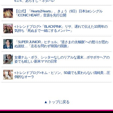
6.1％、あらすじ・ネタバレ
【公式】「Hearts2Hearts」、きょう（9日）日本1stシングル
「ICONIC HEART」音源を先行公開
<トレンドブログ>「BLACKPINK」リサ、遅れて伝えた10周年の
気持ち「死ぬまで一緒にするメンバー」
「SUPER JUNIOR」ヒチョル、“逆さまの太極旗”への怒りが思わ
ぬ波紋…「左右を問わず韓国の国旗」
女優ナム・ボラ、シッターなしのリアルな週末…ボサボサヘアの
姿でも眩しい新米ママの日常
<トレンドブログ>キム・ヒソン、50歳でも変わらない清純美…圧
倒的なオーラ
▲ トップに戻る