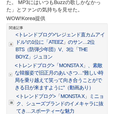
た。 MP3にはいつもBuzzの歌しかなかっ
た」とファンの気持ちを見せた。
WOW!Korea提供
関連記事
<トレンドブログ>“レジェンド直カムアイ
ドル“の1位に「ATEEZ」のサン…2位
BTS（防弾少年団）V、3位「THE
BOYZ」ジュヨン
<トレンドブログ>「MONSTA X」、素敵
な韓服姿で旧正月のあいさつ…“難しい時
局を乗り越えて笑って向き合うことがで
きる日が来ますように”（動画あり）
<トレンドブログ>「MONSTA X」ミニョ
ク、シューズブランドのイメキャラに抜
てき…スポーティーな魅力