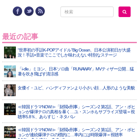
最近の記事
“世界初の手話K-POPアイドル”Big Ocean、日本公演初日が大盛
況！手話×音楽でここでしか味わえない特別なステージ
「i-dle」ミヨン、日本ソロ曲「RUNAWAY」MVティザー公開…猛
暑を吹き飛ばす清涼感
女優イ・ユビ、ハンディファンより小さい顔…人形のような美貌
≪韓国ドラマNOW≫「財閥x刑事」シーズン2 第2話、アン・ボヒ
ョンが爆弾テロの真相を暴く…ユ・スンホもサプライズ登場＝視
聴率5.8％、あらすじ・ネタバレ
≪韓国ドラマNOW≫「財閥x刑事」シーズン2 第1話、アン・ボヒ
ョンが連続爆弾テロの標的に…車内には時限爆弾＝視聴率