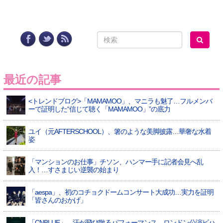
最近の記事
<トレンドブログ>「MAMAMOO」、マニラも魅了…フルメンバ
ーで証明した“信じて聴く「MAMAMOO」”の底力
ユイ（元AFTERSCHOOL）、箸のような美脚披露…華奢な水着
姿
「マンションのお仕事」チソン、ハンマー手に記者会見へ乱
入！…すさまじい逆襲の始まり
「aespa」、初のコチョクドームコンサート大成功…実力を証明
「皆さんのおかげ」
「CNBLUE」、汗が飛び散るパフォーマンス…ロンドン公演ビハ