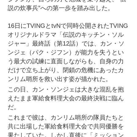
説の炊事兵”への第一歩を踏み出した。
16日にTVINGとtvNで同時公開されたTVING
オリジナルドラマ「伝説のキッチン・ソル
ジャー」最終話（第12話）では、カン・ソ
ンジェ（パク・ジフン）が能力を失うとい
う最大の試練に直面しながらも、自身の力
だけで立ち上がり、閉鎖の危機にあったカ
ンリム哨所を救い出す姿が描かれた。
この日、カン・ソンジェは大きな混乱を抱
えたまま軍給食料理大会の最終決戦に臨ん
だ。
これまで彼は、カンリム哨所の隊員たちと
共に出場した軍給食料理大会で共同優勝を
果たしていた。しかし直後に「ミッション