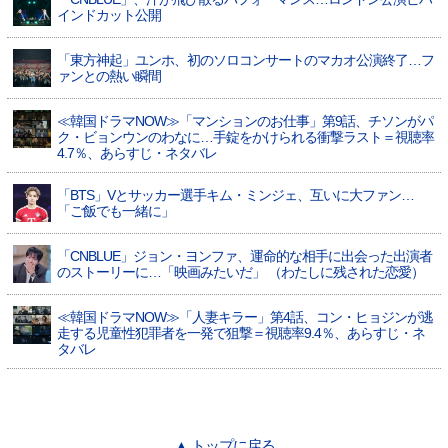
インドカット公開
「東方神起」ユンホ、初のソロコンサートのマカオ公演終了…フ
ァンとの熱い瞬間
≪韓国ドラマNOW≫「マンションのお仕事」第9話、チソンがパ
ク・ビョンウンのわなに…手錠をかけられる衝撃ラスト＝視聴率
4.7％、あらすじ・ネタバレ
「BTS」Vとサッカー選手キム・ミンジェ、互いに大ファン…
「ご飯でも一緒に」
「CNBLUE」ジョン・ヨンファ、運命的な相手に出会った出演者
のストーリーに…「映画みたいだ」 （わたしに残された恋愛）
≪韓国ドラマNOW≫「人妻キラー」第4話、コン・ヒョジンが逃
走する児童性犯罪者を一発で狙撃＝視聴率9.4％、あらすじ・ネ
タバレ
▲ トップに戻る