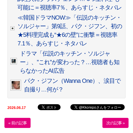
可能に＝視聴率7％、あらすじ・ネタバレ
≪韓国ドラマNOW≫「伝説のキッチン・
ソルジャー」第9話、パク・ジフン、初の
★5料理完成も“★6の壁”に衝撃＝視聴率
7.1％、あらすじ・ネタバレ
ドラマ「伝説のキッチン・ソルジャ
ー」、”これ”が変わった？…視聴者も知
らなかったAI広告
パク・ジフン（Wanna One）、涙目で
自撮り…何が？
2026.06.17
« 前の記事
次の記事 »