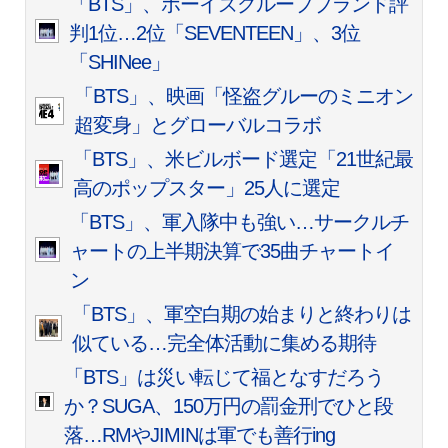
「BTS」、ボーイズグループブランド評
判1位…2位「SEVENTEEN」、3位
「SHINee」
「BTS」、映画「怪盗グルーのミニオン
超変身」とグローバルコラボ
「BTS」、米ビルボード選定「21世紀最
高のポップスター」25人に選定
「BTS」、軍入隊中も強い…サークルチ
ャートの上半期決算で35曲チャートイ
ン
「BTS」、軍空白期の始まりと終わりは
似ている…完全体活動に集める期待
「BTS」は災い転じて福となすだろう
か？SUGA、150万円の罰金刑でひと段
落…RMやJIMINは軍でも善行ing