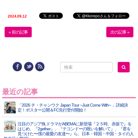
2024.09.12
« 前の記事
次の記事 »
最近の記事
「2026 チ・チャンウク Japan Tour ~Just Come With~ 」詳細決
定！ポスター公開＆FC先行受付開始！
注目のアジアBLドラマがABEMAに新登場『２５時、赤坂で』を
はじめ、『2gether』、『テコンドーの呪いを解いて』、『君を
見つけた〜僕の最愛の友達〜』ら、日本・韓国・中国・タイの人