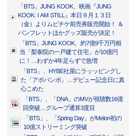
「BTS」JUNG KOOK、映画『JUNG
KOOK: I AM STILL』本日９月１３日
（金）よりムビチケ前売券販売開始！ ＆
パンフレットほかグッズ販売が決定！
「BTS」JUNG KOOK、約7億9千万円相
当「梨泰院の一戸建て住宅」が10億円
に！…わずか4年足らずで急増
「BTS」、HYBE社屋にラッッピングし
た「アポバンポ」…デビュー記念日に真
心こめた
「BTS」、「DNA」のMVが視聴数16億
回突破…グループ通算3度目
「BTS」、「Spring Day」がMelon初の
10億ストリーミング突破