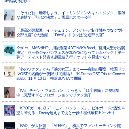
気作品が勢揃い
「そうだね、離婚しよう」イ・ミンジョン＆キム・ジソク、複雑
な表情で「別れの決意」…雪原ポスター公開
「最高の頭脳派」イ・チェミン、メンバーと制作陣をつなぐ“外
交部長官”で大活躍…「DAY6」ドウンは”交通部長官”
Kep1er、MASHIHO、川後陽菜 & YONAKA Band、宮川大聖が出演
決定！燕三条ジャパンフェスが2DAYSになってカムバック！第一
弾アーティスト発表 & 超最速先行チケットを見逃すな！
『冬のソナタ』から『涙の女王』まで――奇跡の饗宴、韓国ドラ
マOSTの名曲が一夜限 りで集結！『K-Drama OST Tribute Concert
2026』11 月 10 日、横浜BUNTAIで開催
「IVE」チャン・ウォニョン、くっきり「11字腹筋」に視線集
中…完璧すぎるプロポーションでファン魅了
「KPOPガールズ! デーモン・ハンターズ」、ビルボードの歴史を
塗り替える…Disney超えまであと一歩！歴代最長1位へ王手
「BAD」が大反響！「ATEEZ」、横浜でファンミーティング開