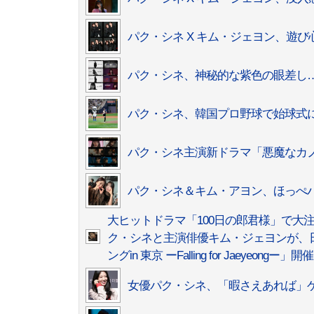
パク・シネ X キム・ジェヨン、遊
パク・シネ、神秘的な紫色の眼差し
パク・シネ、韓国プロ野球で始球式
パク・シネ主演新ドラマ「悪魔なカノ
パク・シネ＆キム・アヨン、ほっぺ
大ヒットドラマ「100日の郎君様」で
ク・シネと主演俳優キム・ジェヨンが、日
ングin 東京 ーFalling for Jaeyeongー」開催
女優パク・シネ、「暇さえあれば」