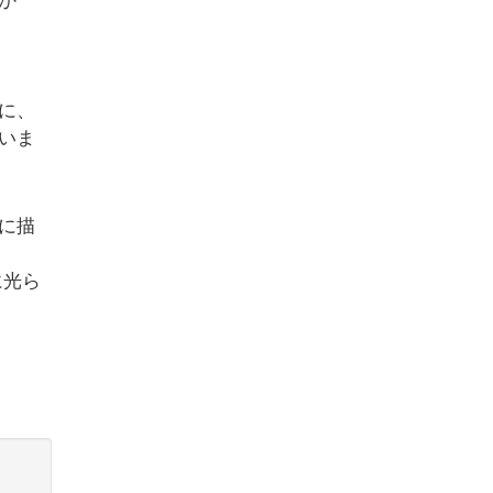
か
に、
いま
に描
に光ら