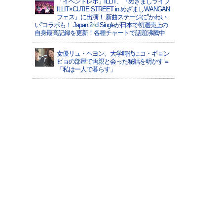
「イベントレポ」ILLIT、『めざましライブ
ILLIT×CUTIE STREET in めざましWANGAN
フェス』に出演！ 新曲ステージに”かわい
い”コラボも！ Japan 2nd Singleが日本で初週売上の
自身最高記録を更新！各種チャートで話題沸騰中
女優リュ・ヘヨン、大学時代にコ・ギョン
ピョの部屋で両親と会った秘話を明かす＝
「私は一人で暮らす」