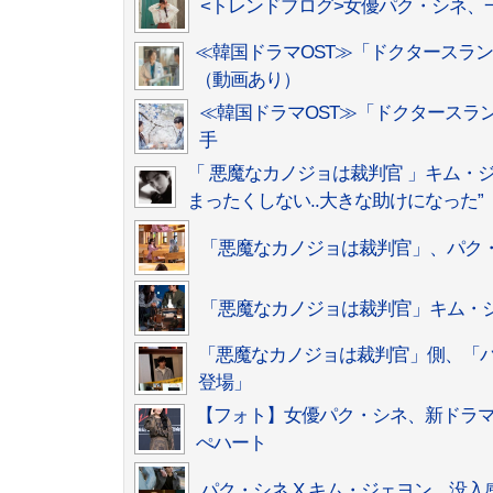
<トレンドブログ>女優パク・シネ、
≪韓国ドラマOST≫「ドクタースラ
（動画あり）
≪韓国ドラマOST≫「ドクタースラ
手
「 悪魔なカノジョは裁判官 」キム・
まったくしない..大きな助けになった”
「悪魔なカノジョは裁判官」、パク
「悪魔なカノジョは裁判官」キム・
「悪魔なカノジョは裁判官」側、「パ
登場」
【フォト】女優パク・シネ、新ドラ
ぺハート
パク・シネ X キム・ジェヨン、没