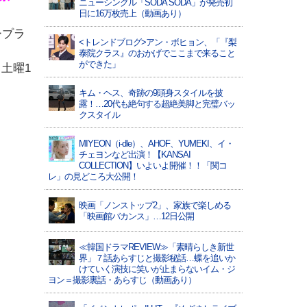
ニューシングル「SODA SODA」が発売初
日に16万枚売上（動画あり）
ープラ
<トレンドブログ>アン・ボヒョン、「『梨
泰院クラス』のおかげでここまで来ること
ができた」
・土曜1
キム・ヘス、奇跡の9頭身スタイルを披
露！…20代も絶句する超絶美脚と完璧バッ
クスタイル
MIYEON（i-dle）、​AHOF​、YUMEKI、イ・
チェヨンなど出演！【KANSAI
COLLECTION】いよいよ開催！！「関コ
レ」の見どころ大公開！
映画「ノンストップ2」、家族で楽しめる
「映画館バカンス」…12日公開
≪韓国ドラマREVIEW≫「素晴らしき新世
界」７話あらすじと撮影秘話…蝶を追いか
けていく演技に笑いが止まらないイム・ジ
ヨン＝撮影裏話・あらすじ（動画あり）