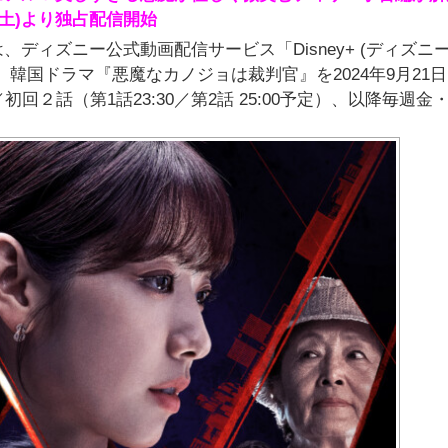
土)より独占配信開始
ディズニー公式動画配信サービス「Disney+ (ディズニ
韓国ドラマ『悪魔なカノジョは裁判官』を2024年9月21日
２話（第1話23:30／第2話 25:00予定）、以降毎週金