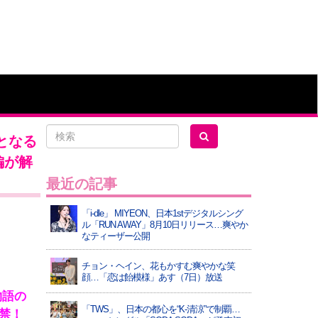
となる
編が解
最近の記事
「i-dle」 MIYEON、日本1stデジタルシング
ル「RUN AWAY」8月10日リリース…爽やか
なティーザー公開
チョン・ヘイン、花もかすむ爽やかな笑
顔…「恋は飴模様」あす（7日）放送
物語の
「TWS」、日本の都心を“K-清涼”で制覇…
禁！