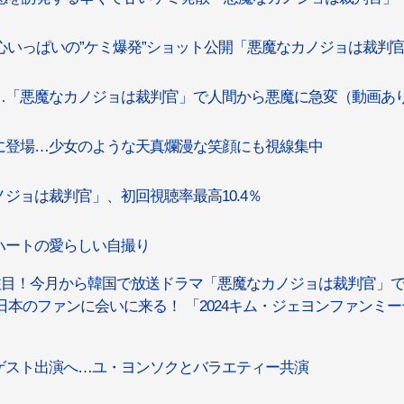
び心いっぱいの”ケミ爆発”ショット公開「悪魔なカノジョは裁判
…「悪魔なカノジョは裁判官」で人間から悪魔に急変（動画あ
に登場…少女のような天真爛漫な笑顔にも視線集中
ジョは裁判官」、初回視聴率最高10.4％
ハートの愛らしい自撮り
大注目！今月から韓国で放送ドラマ「悪魔なカノジョは裁判官」
本のファンに会いに来る！ 「2024キム・ジェヨンファンミー
ゲスト出演へ…ユ・ヨンソクとバラエティー共演