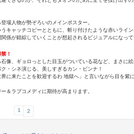
完遂できるのか、それともダオンのために全てを投げ出すの
る登場人物が勢ぞろいのメインポスター。
いうキャッチコピーとともに、斬り付けたような赤いライン
間関係が錯綜していくことが想起されるビジュアルになって
解禁！
る石像、ギョロっとした目玉がついている花など、まさに絵
パク・シネ演じる、美しすぎるカン・ビンナ！
界に来たことを歓迎するわ 地獄へ」と言いながら目を紫
ジー＆ラブコメディに期待が高まります。
1
2