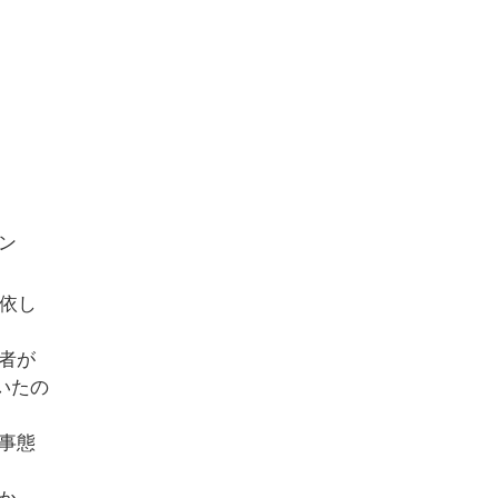
ン
依し
者が
いたの
事態