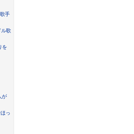
ル歌手
ドル歌
りを
人が
なほっ