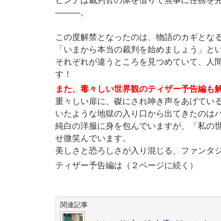
ビンナは裁判官の体を借りて無事に任務を
―――。
この度解禁となったのは、物語のカギとな
「いまから本当の裁判を始めましょう」と
それぞれが違うところを見つめていて、人
す！
また、毒々しい世界観のティザー予告編も
重々しい扉に、磔にされ呻き声をあげてい
いたような地獄の入り口から出てきたのは
純白の洋服に身を包んでいますが、「私の世
せ微笑んでいます。
美しさと恐ろしさが入り混じる、ファンタ
ティザー予告編は（２ページに続く）
関連記事