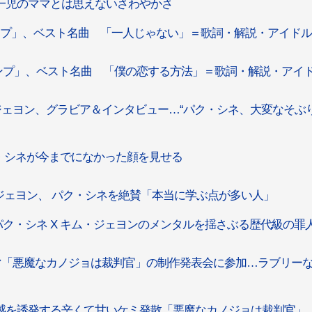
一児のママとは思えないさわやかさ
ンプ」、ベスト名曲 「一人じゃない」＝歌詞・解説・アイド
ンプ」、ベスト名曲 「僕の恋する方法」＝歌詞・解説・アイ
ジェヨン、グラビア＆インタビュー…“パク・シネ、大変なそぶ
・シネが今までになかった顔を見せる
ジェヨン、 パク・シネを絶賛「本当に学ぶ点が多い人」
ク・シネ X キム・ジェヨンのメンタルを揺さぶる歴代級の罪
マ「悪魔なカノジョは裁判官」の制作発表会に参加…ラブリー
入感を誘発する辛くて甘いケミ発散「悪魔なカノジョは裁判官」