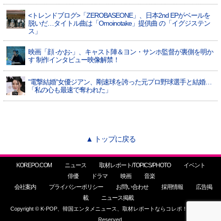
<トレンドブログ>「ZEROBASEONE」、日本2nd EPがベールを
脱いだ…タイトル曲は「Omoinotake」提供曲 の「イグジステン
ス」
映画「顔 -かお-」、キャスト陣＆ヨン・サンホ監督が裏側を明か
す 制作インタビュー映像解禁！
”電撃結婚”女優ジアン、剛速球を誇った元プロ野球選手と結婚…
「私の心も最速で奪われた」
▲ トップに戻る
KOREPO.COM
ニュース
取材レポート/TOPICS/PHOTO
イベント
俳優
ドラマ
映画
音楽
会社案内
プライバシーポリシー
お問い合わせ
採用情報
広告掲
載
ニュース掲載
Copyright © K-POP、韓国エンタメニュース、取材レポートならコレポ！ All Rights
Reserved.