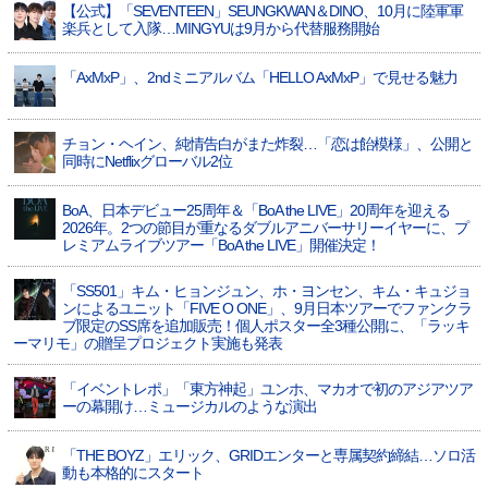
【公式】「SEVENTEEN」SEUNGKWAN＆DINO、10月に陸軍軍
楽兵として入隊…MINGYUは9月から代替服務開始
「AxMxP」、2ndミニアルバム「HELLO AxMxP」で見せる魅力
チョン・ヘイン、純情告白がまた炸裂…「恋は飴模様」、公開と
同時にNetflixグローバル2位
BoA、日本デビュー25周年＆「BoA the LIVE」20周年を迎える
2026年。2つの節目が重なるダブルアニバーサリーイヤーに、プ
レミアムライブツアー「BoA the LIVE」開催決定！
「SS501」キム・ヒョンジュン、ホ・ヨンセン、キム・キュジョ
ンによるユニット「FIVE O ONE」、9月日本ツアーでファンクラ
ブ限定のSS席を追加販売！個人ポスター全3種公開に、「ラッキ
ーマリモ」の贈呈プロジェクト実施も発表
「イベントレポ」「東方神起」ユンホ、マカオで初のアジアツア
ーの幕開け…ミュージカルのような演出
「THE BOYZ」エリック、GRIDエンターと専属契約締結…ソロ活
動も本格的にスタート