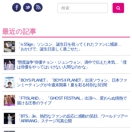
最近の記事
「n.SSign」ソンユン、誕生日を祝ってくれたファンに感謝…
「おかげで、誕生日楽しく過ごせた」
“態度論争”俳優チョン・ジュンウォン、渦中で伝えた本気…「僕
は俳優をやってはいけない人間なのかな」
「BOYS PLANET」「BOYS II PLANET」出演ソウォン、日本ファ
ンミーティングが今週末開幕！夏を彩る特別な3日間
「FTISLAND」、「GHOST FESTIVAL」出演へ…変わらぬ情熱で
届ける圧巻のライブ
「BTS」Jin、熱烈なファンの反応に感動の笑顔…ワールドツアー
「ARIRANG」ステージ写真公開