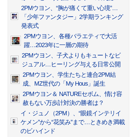
2PMウヨン、“胸が痛くて重い心境”…
「少年ファンタジー」2学期ランキング
発表式
2PMウヨン、各種バラエティで大活
躍…2023年に一層の期待
2PMウヨン、子犬よりもキュートなビ
ジュアル…ヒーリング与える日常公開
2PMウヨン、学生たちと連合2PM結
成、MZ世代の「My Hous」誕生
2PMウヨン＆ NATUREセボム、情け容
赦もない万歩計対決の勝者は？
イ・ジュノ（2PM）、“眼鏡インテリイ
ケメン”から“花笑み”まで…ときめき満載
のビハインド