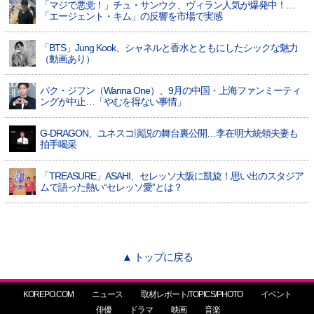
「マジで悪党！」チュ・サンウク、ヴィラン人気が爆発中！…
「エージェント・キム」の反響を市場で実感
「BTS」Jung Kook、シャネルと香水とともにしたシックな魅力
（動画あり）
パク・ジフン（Wanna One）、9月の中国・上海ファンミーティ
ングが中止…「やむを得ない事情」
G-DRAGON、ユネスコ演説の舞台裏公開…李在明大統領夫妻も
拍手喝采
「TREASURE」ASAHI、セレッソ大阪に凱旋！思い出のスタジア
ムで語った熱い“セレッソ愛”とは？
▲ トップに戻る
KOREPO.COM
ニュース
取材レポート/TOPICS/PHOTO
イベント
俳優
ドラマ
映画
音楽