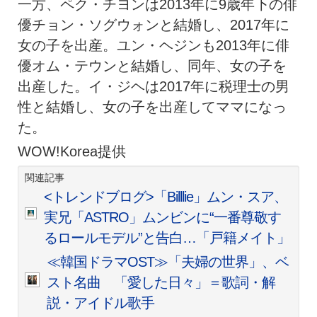
一方、ペク・チヨンは2013年に9歳年下の俳
優チョン・ソグウォンと結婚し、2017年に
女の子を出産。ユン・ヘジンも2013年に俳
優オム・テウンと結婚し、同年、女の子を
出産した。イ・ジヘは2017年に税理士の男
性と結婚し、女の子を出産してママになっ
た。
WOW!Korea提供
関連記事
<トレンドブログ>「Billlie」ムン・スア、
実兄「ASTRO」ムンビンに“一番尊敬す
るロールモデル”と告白…「戸籍メイト」
≪韓国ドラマOST≫「夫婦の世界」、ベ
スト名曲 「愛した日々」＝歌詞・解
説・アイドル歌手