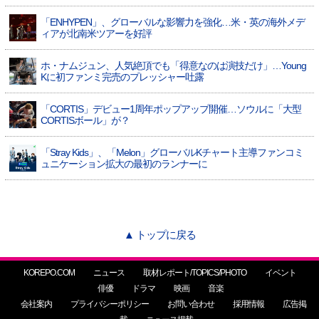
「ENHYPEN」、グローバルな影響力を強化…米・英の海外メデ
ィアが北南米ツアーを好評
ホ・ナムジュン、人気絶頂でも「得意なのは演技だけ」…Young
Kに初ファンミ完売のプレッシャー吐露
「CORTIS」デビュー1周年ポップアップ開催…ソウルに「大型
CORTISボール」が？
「Stray Kids」、「Melon」グローバルKチャート主導ファンコミ
ュニケーション拡大の最初のランナーに
▲ トップに戻る
KOREPO.COM
ニュース
取材レポート/TOPICS/PHOTO
イベント
俳優
ドラマ
映画
音楽
会社案内
プライバシーポリシー
お問い合わせ
採用情報
広告掲