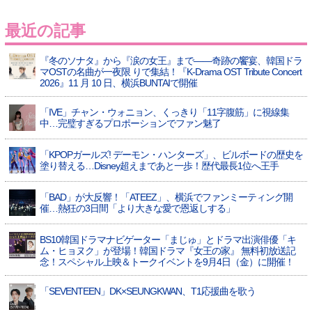
最近の記事
『冬のソナタ』から『涙の女王』まで――奇跡の饗宴、韓国ドラ
マOSTの名曲が一夜限 りで集結！『K-Drama OST Tribute Concert
2026』11 月 10 日、横浜BUNTAIで開催
「IVE」チャン・ウォニョン、くっきり「11字腹筋」に視線集
中…完璧すぎるプロポーションでファン魅了
「KPOPガールズ! デーモン・ハンターズ」、ビルボードの歴史を
塗り替える…Disney超えまであと一歩！歴代最長1位へ王手
「BAD」が大反響！「ATEEZ」、横浜でファンミーティング開
催…熱狂の3日間「より大きな愛で恩返しする」
BS10韓国ドラマナビゲーター「まじゅ」とドラマ出演俳優「キ
ム・ヒョヌク」が登場！韓国ドラマ『女王の家』 無料初放送記
念！スペシャル上映＆トークイベントを9月4日（金）に開催！
「SEVENTEEN」DK×SEUNGKWAN、T1応援曲を歌う