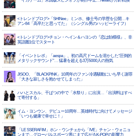
「イカゲーム」米国版スピンオフが制作中止…Netflixが方針転換
<トレンドブログ>「SHINee」ミンホ、修士号の学歴を公開…キ
アン84「高卒だと思ってた」（シングル男のハッピーライフ）
<トレンドブログ>チョン・ヘイン＆ハヨンの『恋は飴模様』、非
英語圏1位でスタート
「イベントレポ」「aespa」、初の高尺ドームを溶かした“圧倒的
メタリックサウンド”… 猛暑を超える3万5000人の熱気
JISOO、「BLACKPINK」10周年のファン冷遇騒動にいち早く謝罪
「大きな寂しさを抱かせてしまった」
ハハとスカル、干ばつの中で「水祭り」に出演…「出演料はすべ
て寄付する」
イム・ヨンウン、デビュー10周年…英雄時代に向けてメッセージ
「いつも健康で幸せに！」
「LE SSERAFIM」ホン・ウンチェから「IVE」チャン・ウォニョ
ンまで…グローバルスポーツ界にまで広がるK-POPの影響力