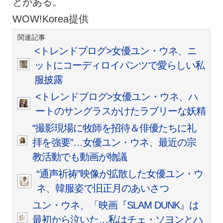
とがある。
WOW!Korea提供
関連記事
<トレンドブログ>女優ユン・ウネ、ニ
ットにコーディロイパンツで愛らしい私
服披露
<トレンドブログ>女優ユン・ウネ、ハ
ートのサングラスかけたラブリーな妖精
“撮影現場に牧師を招待＆俳優たちに礼
拝を強要”…女優ユン・ウネ、最近の宗
教活動でも動画が物議
“通声祈祷”映像が拡散した女優ユン・ウ
ネ、韓服姿で旧正月のあいさつ
ユン・ウネ、「映画『SLAM DUNK』は
最初から泣いた…私はチェ・ソヨンとハ