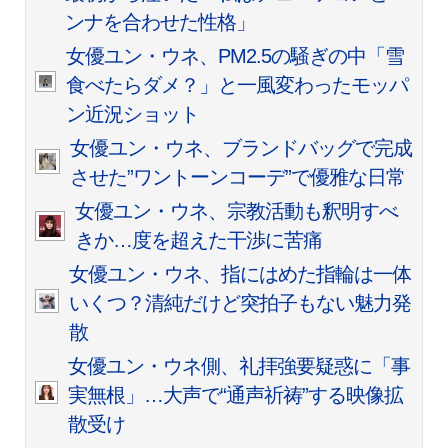
ンナを合わせた性格」
女優ユン・ウネ、PM2.5の騒ぎの中「雪
食べたらダメ？」と一風変わったモッパ
ン近況ショット
女優ユン・ウネ、ブランドバッグで完成
させた”ワントーンコーデ”で優雅な日常
女優ユン・ウネ、宗教活動も釈明すべ
きか…度を超えた干渉に苦痛
女優ユン・ウネ、指にはめた指輪は一体
いくつ？清純だけど突拍子もない魅力発
散
女優ユン・ウネ側、礼拝強要疑惑に「事
実無根」…大声で“通声祈祷”する映像拡
散受け