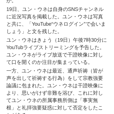
か。
19日、ユン・ウネは自身のSNSチャンネル
に近況写真を掲載した。ユン・ウネは写真
と共に、「YouTube“ウネログイン”で会いま
しょう」と文を残した。
ユン・ウネはきょう（19日）午後7時30分に
YouTubライブストリーミングを予告した。
ユン・ウネがライブ放送で干證映像に対し
て口を開くのか注目が集まっている。
一方、ユン・ウネは最近、通声祈祷（皆が
声を出して祈祷する行為）をして宗教強要
論議に包まれた。ユン・ウネは干證映像に
より、思いがけず非難を浴び、これに対し
てユン・ウネの所属事務所側は「事実無
根」と礼拝強要疑惑に対して否定をしたこ