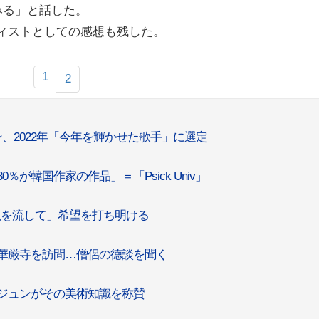
みる」と話した。
ティストとしての感想も残した。
1
2
、2022年「今年を輝かせた歌手」に選定
％が韓国作家の作品」＝「Psick Univ」
演説を流して」希望を打ち明ける
し華厳寺を訪問…僧侶の徳談を聞く
ンジュンがその美術知識を称賛