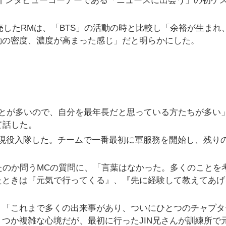
ス9」のインタビューコーナーである「ニュースに出会う」の初ゲ
を発売したRMは、「BTS」の活動の時と比較し「余裕が生まれ
動の密度、濃度が高まった感じ」だと明らかにした。
ことが多いので、自分を最年長だと思っている方たちが多い
て話した。
軍に現役入隊した。チームで一番最初に軍服務を開始し、残り
ったのか問うMCの質問に、「言葉はなかった。多くのことを
たときは『元気で行ってくる』、『先に経験して教えてあげ
。
、「これまで多くの出来事があり、ついにひとつのチャプタ
つか複雑な心境だが、最初に行ったJIN兄さんが訓練所で