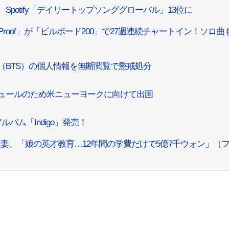
Spotify「デイリートップソンググローバル」13位に
roof」が「ビルボード200」で27週連続チャートイン！ソロ曲
M（BTS）の個人情報を無断閲覧で懲戒処分
ジュールのため米ニューヨークに向けて出国
ルバム「Indigo」発売！
妻、「娘の英才教育…12年間の学費だけで5億7千ウォン」（