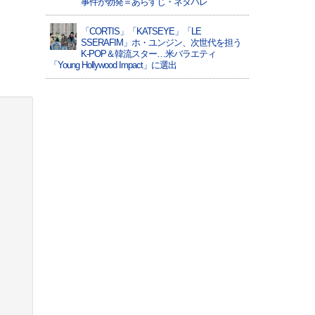
事件が勃発＝あらすじ・ネタバレ
「CORTIS」「KATSEYE」「LE
SSERAFIM」ホ・ユンジン、次世代を担う
K-POP＆韓流スター…米バラエティ
「Young Hollywood Impact」に選出