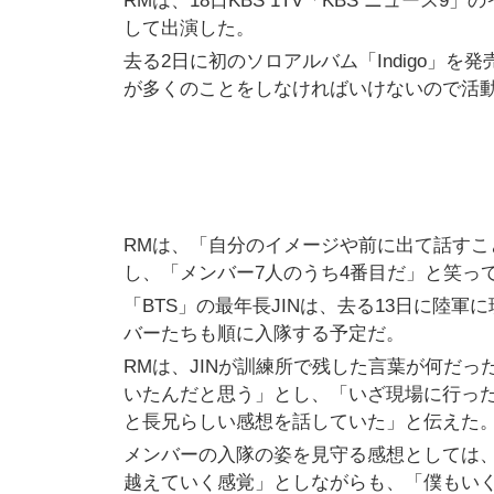
RMは、18日KBS 1TV「KBS ニュー
して出演した。
去る2日に初のソロアルバム「Indigo」
が多くのことをしなければいけないので活
RMは、「自分のイメージや前に出て話す
し、「メンバー7人のうち4番目だ」と笑っ
「BTS」の最年長JINは、去る13日に陸
バーたちも順に入隊する予定だ。
RMは、JINが訓練所で残した言葉が何だ
いたんだと思う」とし、「いざ現場に行っ
と長兄らしい感想を話していた」と伝えた
メンバーの入隊の姿を見守る感想としては
越えていく感覚」としながらも、「僕もいく