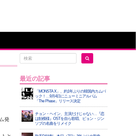
最近の記事
「MONSTA X」、約1年ぶりの韓国内カムバ
ック！…9月4日にニューミニアルバム
「The Phase」リリース決定
チョン・ヘイン、主演だけじゃない…『恋
は飴模様』OSTを自ら歌唱、ピョン・ジン
ム発
ソプの名曲をリメイク