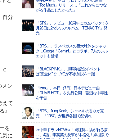
ストと
歌手DAWN、本日（7日）3年ぶりの新曲
「Too Much」リリース…「これからにつな
がる作品にしたかった」
、自分
「SF9」、デビュー10周年にカムバック！8
月26日に2ndフルアルバム「TENACITY」発
売
「BTS」、ラスベガスの巨大球体をジャッ
ク…Google「Gemini」とコラボ、7人のシル
エットも登場
」と
「BLACKPINK」、10周年記念イベント
は“完全体”で…YGが不参加説を一蹴
のメン
「izna」、本日（7日）日本デビュー曲
「DUMB HOT!」を先行公開…強烈な中毒性
を予告
考えて
る』
「BTS」Jung Kook、シャネルの香水が完
売…「1957」が世界各国で品切れ
ーを
≪中華ドラマNOW≫「蜀紅錦～紡がれる夢
～」4話，季英英の反撃が本格化！嫘祖祭で
元気に