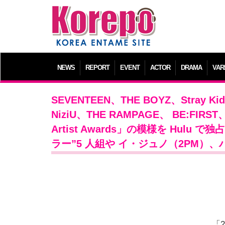
NEWS
REPORT
EVENT
ACTOR
DRAMA
VAR
SEVENTEEN、THE BOYZ、Stray 
NiziU、THE RAMPAGE、 BE:FI
Artist Awards」の模様を Hu
ラー”5 ⼈組や イ・ジュノ（2PM
「20