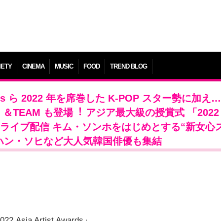
IETY
CINEMA
MUSIC
FOOD
TREND BLOG
Kids ら 2022 年を席巻した K-POP スター勢に加え…
RST、＆TEAM も登場︕ アジア最⼤級の授賞式 「2022 
lu で独占ライブ配信 キム・ソンホをはじめとする“新⼥
）、ハン・ソヒなど⼤⼈気韓国俳優も集結
22 Asia Artist Awards」