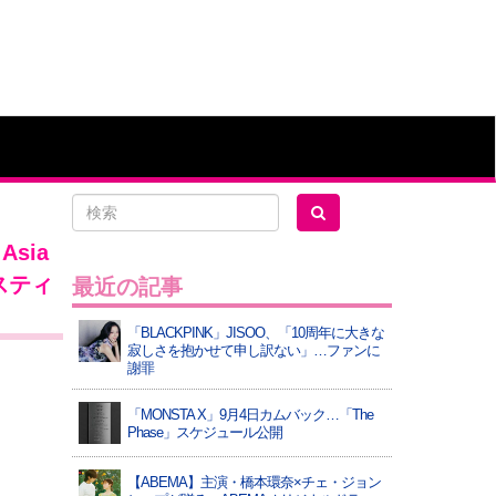
Asia
⼼スティ
最近の記事
「BLACKPINK」JISOO、「10周年に大きな
寂しさを抱かせて申し訳ない」…ファンに
謝罪
「MONSTA X」9月4日カムバック…「The
Phase」スケジュール公開
【ABEMA】主演・橋本環奈×チェ・ジョン