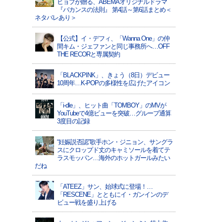
ヒョプが贈る、ABEMAオリジナルドラマ
『バカンスの法則』 第4話～第6話まとめ＜
ネタバレあり＞
【公式】イ・デフィ、「Wanna One」の仲
間キム・ジェファンと同じ事務所へ…OFF
THE RECORと専属契約
「BLACKPINK」、きょう（8日）デビュー
10周年…K-POPの多様性を広げたアイコン
「i-dle」、ヒット曲「TOMBOY」のMVが
YouTubeで4億ビューを突破…グループ通算
3度目の記録
“妊娠説否認”歌手ホン・ジニョン、サングラ
スにクロップド丈のキャミソールを着てテ
ラスモッパン…海外のホットガールみたい
だね
「ATEEZ」サン、始球式に登場！…
「RESCENE」とともにイ・ガンインのデ
ビュー戦を盛り上げる