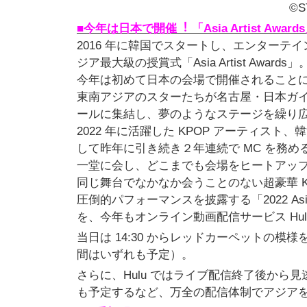
©S
■今年は⽇本で開催︕ 「Asia Artist 
2016 年に韓国でスタートし、エンター
ジア最⼤級の授賞式「Asia Artist A
今年は初めて⽇本の会場で開催されることになり
東南アジアのスターたちが名古屋・⽇本ガ
ールに集結し、夢のようなステージを繰り広
2022 年に活躍した KPOP アーティ
して昨年に引き続き２年連続で MC を務めるイ
⼀堂に会し、どこまでも会場をヒートアッ
同じ舞台でなかなか会うことのない超豪華 K
圧倒的パフォーマンスを披露する「2022 Asi
を、今年もオンライン動画配信サービス Hu
当⽇は 14:30 からレッドカーペットの模
間はいずれも予定）。
さらに、Hulu ではライブ配信終了後か
も予定するなど、万全の配信体制でアジア