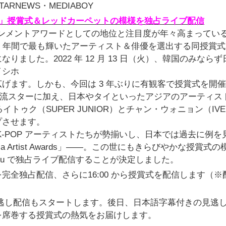
TARNEWS・MEDIABOY
Awards」授賞式＆レッドカーペットの模様を独占ライブ配信
テインメントアワードとしての地位と注⽬度が年々⾼まってい
wards」。年間で最も輝いたアーティスト＆俳優を選出する同授賞
ました。2022 年 12 ⽉ 13 ⽇（⽕）、韓国のみならず
イシホ
げます。しかも、今回は 3 年ぶりに有観客で授賞式を開
スト、韓流スターに加え、⽇本やタイといったアジアのアーティス
トゥク（SUPER JUNIOR）とチャン・ウォニョン（IV
プさせます。
-POP アーティストたちが勢揃いし、⽇本では過去に例を
a Artist Awards」――。この世にもきらびやかな授賞式の
lu で独占ライブ配信することが決定しました。
様を完全独占配信、さらに16:00 から授賞式を配信します（※
ら⾒逃し配信もスタートします。後⽇、⽇本語字幕付きの⾒逃
を席巻する授賞式の熱気をお届けします。