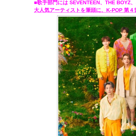
■歌⼿部⾨には SEVENTEEN、THE BOYZ、St
⼤⼈気アーティストを筆頭に、K-POP 