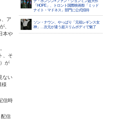
ナ・ホンジン×ファン・ジョンミン超大作
「HOPE」、トロント国際映画祭「ミッド
ナイト・マドネス」部門に公式招待
る、ア
ソン・ナウン、やっぱり「元祖レギンス女
式が、
神」…次元が違う超スリムボディで魅了
⽇本や
催。
ト、そ
E）が
⾒ない
模様
配信時
し配信