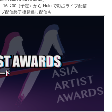
⽇（⽕）16︓00（予定）から Hulu で独占ライブ配信
イブ配信終了後⾒逃し配信も