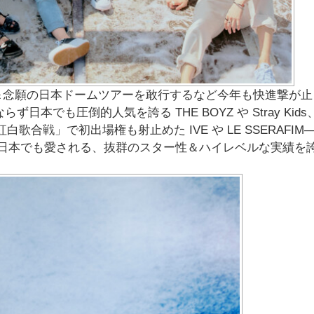
＆念願の⽇本ドームツアーを敢⾏するなど今年も快進撃が⽌
ず⽇本でも圧倒的⼈気を誇る THE BOYZ や Stray Kid
歌合戦」で初出場権も射⽌めた IVE や LE SSERAFIM
」の歌⼿部⾨には⽇本でも愛される、抜群のスター性＆ハイレベルな実績を