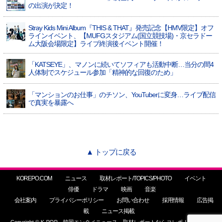
の出演が決定！
Stray Kids Mini Album『THIS & THAT』発売記念【HMV限定】オフ
ラインイベント、【MUFGスタジアム(国立競技場)・京セラドー
ム大阪会場限定】ライブ終演後イベント開催！
「KATSEYE」、マノンに続いてソフィアも活動中断…当分の間4
人体制でスケジュール参加「精神的な回復のため」
「マンションのお仕事」のチソン、YouTuberに変身…ライブ配信
で真実を暴露へ
▲ トップに戻る
KOREPO.COM
ニュース
取材レポート/TOPICS/PHOTO
イベント
俳優
ドラマ
映画
音楽
会社案内
プライバシーポリシー
お問い合わせ
採用情報
広告掲
載
ニュース掲載