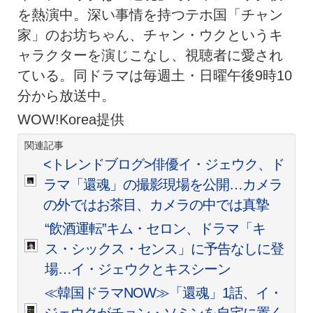
を熱演中。深い事情を持つテホ国「チャン
家」のお坊ちゃん、チャン・ウクというキ
ャラクターを演じこなし、視聴者に愛され
ている。同ドラマは毎週土・日曜午後9時10
分から放送中。
WOW!Korea提供
関連記事
<トレンドブログ>俳優イ・ジェウク、ド
ラマ「還魂」の撮影現場を公開…カメラ
の外ではお茶目、カメラの中では真摯
“飲酒運転”キム・セロン、ドラマ「キ
ス・シックス・センス」に予告なしに登
場…イ・ジェウクとキスシーン
≪韓国ドラマNOW≫「還魂」1話、イ・