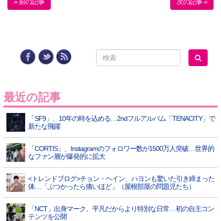
« 前の記事
次の記事 »
最近の記事
「SF9」、10年の時を込める…2ndフルアルバム「TENACITY」で
新たな飛躍
「CORTIS」、Instagramのフォロワー数が1500万人突破…世界的
なファン層が爆発的に拡大
<トレンドブログ>チョン・ヘイン、ハヨンも驚いた引き締まった
体…「ぶつかったら痛いほど」（屋根部屋の問題児たち）
「NCT」出身マーク、平凡だからより特別な日常…初の自主コン
テンツを公開