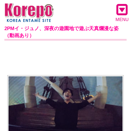
MENU
2PMイ・ジュノ、深夜の遊園地で遊ぶ天真爛漫な姿
（動画あり）