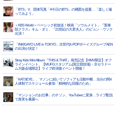
「BTS」V、団体写真「#今日のBTS」の構図を提案…「楽しく撮
ってみよう」
＜KBS World＞ベーシック初放送！映画「ソウルメイト」『梨泰
院クラス』キム・ダミ、『21世紀の大君夫人』のピョン・ウソク
出演！
「INKIGAYO LIVE in TOKYO」次世代K-POPボーイズグループAEN
の出演が決定！
Stray Kids Mini Album『THIS & THAT』発売記念【HMV限定】オフ
ラインイベント、【MUFGスタジアム(国立競技場)・京セラドー
ム大阪会場限定】ライブ終演後イベント開催！
「KATSEYE」、マノンに続いてソフィアも活動中断…当分の間4
人体制でスケジュール参加「精神的な回復のため」
「マンションのお仕事」のチソン、YouTuberに変身…ライブ配信
で真実を暴露へ