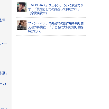
「MONSTA X」ジュホン、ついに我慢でき
ず…「異性としての好感って何なの？」
（恋愛実験室）
発揮
ファン・ボラ、体外受精の副作用を乗り越
え涙の再挑戦…「子どもに大切な贈り物を
届けたい」
い一
俳優」
ーカ