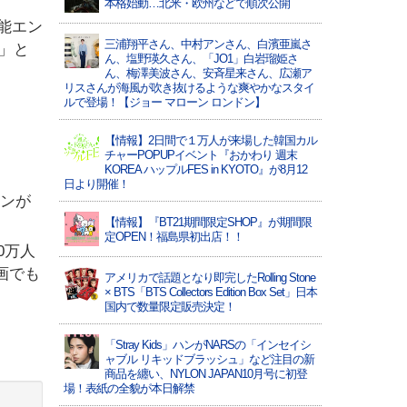
本格始動…北米・欧州などで順次公開
万能エン
三浦翔平さん、中村アンさん、白濱亜嵐さ
」と
ん、塩野瑛久さん、「JO1」白岩瑠姫さ
ん、梅澤美波さん、安斉星来さん、広瀬ア
リスさんが海風が吹き抜けるような爽やかなスタイ
ルで登場！【ジョー マローン ロンドン】
【情報】2日間で１万人が来場した韓国カル
チャーPOPUPイベント『おかわり 週末
KOREA ハップルFES in KYOTO』が8月12
日より開催！
ウンが
【情報】『BT21期間限定SHOP』が期間限
定OPEN！福島県初出店！！
0万人
画でも
アメリカで話題となり即完したRolling Stone
× BTS「BTS Collectors Edition Box Set」日本
国内で数量限定販売決定！
「Stray Kids」ハンがNARSの「インセイシ
ャブル リキッドブラッシュ」など注目の新
商品を纏い、NYLON JAPAN10月号に初登
場！表紙の全貌が本日解禁