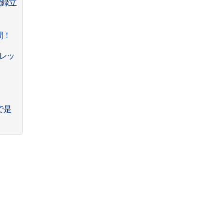
記録立
間！
レッ
で是