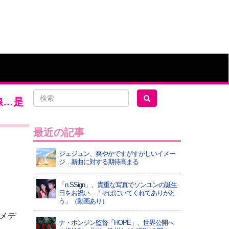
線…是
最近の記事
ジェジュン、爽やかですがすがしいイメー
ジ…新曲に対する期待高まる
「n.SSign」、貴重な写真でソンユンの誕生
日をお祝い…「そばにいてくれてありがと
う」（動画あり）
メデ
ナ・ホンジン監督「HOPE」、世界公開へ