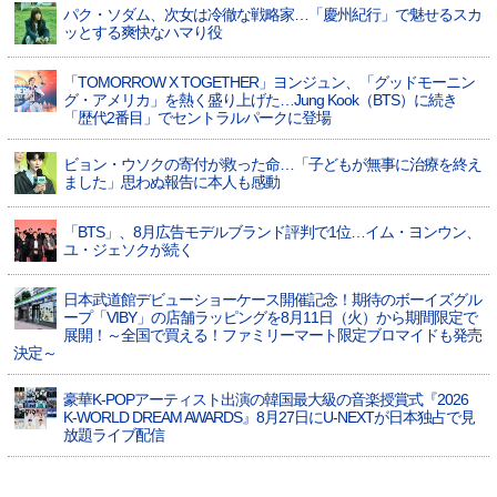
パク・ソダム、次女は冷徹な戦略家…「慶州紀行」で魅せるスカ
ッとする爽快なハマり役
「TOMORROW X TOGETHER」ヨンジュン、「グッドモーニン
グ・アメリカ」を熱く盛り上げた…Jung Kook（BTS）に続き
「歴代2番目」でセントラルパークに登場
ビョン・ウソクの寄付が救った命…「子どもが無事に治療を終え
ました」思わぬ報告に本人も感動
「BTS」、8月広告モデルブランド評判で1位…イム・ヨンウン、
ユ・ジェソクが続く
日本武道館デビューショーケース開催記念！期待のボーイズグル
ープ「VIBY」の店舗ラッピングを8月11日（火）から期間限定で
展開！～全国で買える！ファミリーマート限定ブロマイドも発売
決定～
豪華K-POPアーティスト出演の韓国最大級の音楽授賞式『2026
K-WORLD DREAM AWARDS』8月27日にU-NEXTが日本独占で見
放題ライブ配信