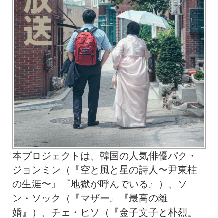
本プロジェクトは、韓国の人気俳優パク・
ジョンミン（『空と風と星の詩人〜尹東柱
の生涯〜』『地獄が呼んでいる』）、ソ
ン・ソック（『マザー』『最高の離
婚』）、チェ・ヒソ（『金子文子と朴烈』