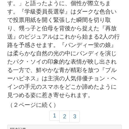
す。」と語ったように、個性が際立ちま
す。『学級委員長選挙』はダークな色合い
で投票用紙を開く緊張した瞬間を切り取
り、甥っ子と伯母を背後から捉えた『再放
送』のビジュアルはこれから始まる2人の行
路を予感させます。『バンディー蛍の娘』
は柔らかな自然の光の中にバンディを演じ
たパク・ソイの印象的な表情が映し出され
る一方で、鮮やかな青が精彩を放つ『ブル
ーハピネス』は主演の人気俳優チョン・ヘ
インの手元のスマホをどこか諦めたように
見つめる姿に惹き寄せられます。
（２ページに続く）
1
2
3