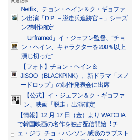
関連記事
Netflix、チョン・ヘイン＆ク・ギョファ
ン出演「D.P. －脱走兵追跡官－」シーズ
ン2制作確定
「Unframed」イ・ジェフン監督、“チョ
ン・ヘイン、キャラクターを200％以上
演じ切った”
【フォト】チョン・ヘイン＆
JISOO（BLACKPINK）、新ドラマ「スノ
ードロップ」の制作発表会に出席
【公式】イ・ジェフン＆ク・ギョファ
ン、映画「脱走」出演確定
【情報】12 ⽉ 17 ⽇（⾦）より WATCHA
で韓国映画の名作を独占配信開始︕チ
ェ・ジウ
チョ・ハンソン 感涙のラブスト