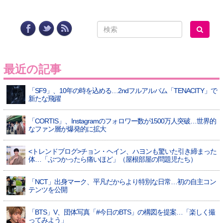
最近の記事
「SF9」、10年の時を込める…2ndフルアルバム「TENACITY」で
新たな飛躍
「CORTIS」、Instagramのフォロワー数が1500万人突破…世界的
なファン層が爆発的に拡大
<トレンドブログ>チョン・ヘイン、ハヨンも驚いた引き締まった
体…「ぶつかったら痛いほど」（屋根部屋の問題児たち）
「NCT」出身マーク、平凡だからより特別な日常…初の自主コン
テンツを公開
「BTS」V、団体写真「#今日のBTS」の構図を提案…「楽しく撮
ってみよう」