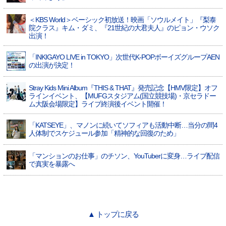
＜KBS World＞ベーシック初放送！映画「ソウルメイト」『梨泰
院クラス』キム・ダミ、『21世紀の大君夫人』のピョン・ウソク
出演！
「INKIGAYO LIVE in TOKYO」次世代K-POPボーイズグループAEN
の出演が決定！
Stray Kids Mini Album『THIS & THAT』発売記念【HMV限定】オフ
ラインイベント、【MUFGスタジアム(国立競技場)・京セラドー
ム大阪会場限定】ライブ終演後イベント開催！
「KATSEYE」、マノンに続いてソフィアも活動中断…当分の間4
人体制でスケジュール参加「精神的な回復のため」
「マンションのお仕事」のチソン、YouTuberに変身…ライブ配信
で真実を暴露へ
▲ トップに戻る