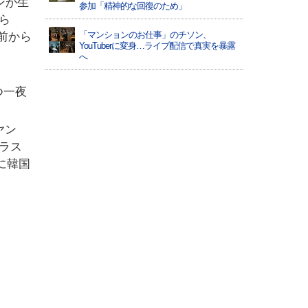
ンが生
参加「精神的な回復のため」
ら
「マンションのお仕事」のチソン、
演前から
YouTuberに変身…ライブ配信で真実を暴露
へ
つ一夜
ヤン
ラス
に韓国