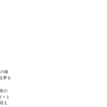
トの確
る夢を
形の
次々と
迎え