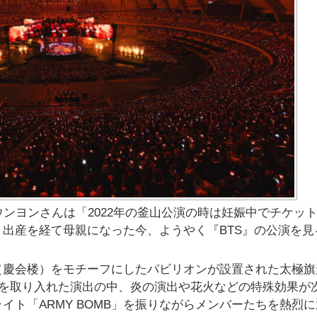
ウンヨンさんは「2022年の釜山公演の時は妊娠中でチケッ
出産を経て母親になった今、ようやく『BTS』の公演を見
（慶会楼）をモチーフにしたパビリオンが設置された太極旗
さを取り入れた演出の中、炎の演出や花火などの特殊効果が
ト「ARMY BOMB」を振りながらメンバーたちを熱烈に