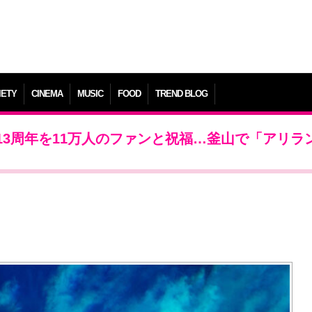
IETY
CINEMA
MUSIC
FOOD
TREND BLOG
13周年を11万人のファンと祝福…釜山で「アリラ