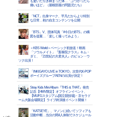
も驚いた引き締まった体…「ぶつかったら
痛いほど」（屋根部屋の問題児たち）
「NCT」出身マーク、平凡だからより特別
な日常…初の自主コンテンツを公開
「BTS」V、団体写真「#今日のBTS」の構
図を提案…「楽しく撮ってみよう」
＜KBS World＞ベーシック初放送！映画
「ソウルメイト」『梨泰院クラス』キム・
ダミ、『21世紀の大君夫人』のピョン・ウ
ソク出演！
「INKIGAYO LIVE in TOKYO」次世代K-POP
ボーイズグループAENの出演が決定！
Stray Kids Mini Album『THIS & THAT』発売
記念【HMV限定】オフラインイベント、
【MUFGスタジアム(国立競技場)・京セラド
ーム大阪会場限定】ライブ終演後イベント開催！
「KATSEYE」、マノンに続いてソフィアも
活動中断…当分の間4人体制でスケジュール