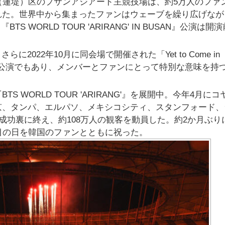
（蓮堤）区のプサンアジアード主競技場は、約5万人のファ
れた。世界中から集まったファンはウェーブを繰り広げなが
 WORLD TOUR 'ARIRANG' IN BUSAN』公演は開
2022年10月に同会場で開催された「Yet to Come in
釜山公演でもあり、メンバーとファンにとって特別な意味を持
S WORLD TOUR 'ARIRANG'』を展開中。今年4月にコ
京、タンパ、エルパソ、メキシコシティ、スタンフォード、
成功裏に終え、約108万人の観客を動員した。約2か月ぶり
目の日を韓国のファンとともに祝った。