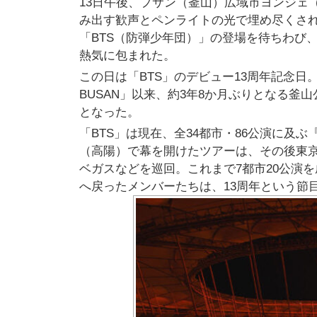
13日午後、プサン（釜山）広域市ヨンジェ
み出す歓声とペンライトの光で埋め尽くさ
「BTS（防弾少年団）」の登場を待ちわび、『BTS
熱気に包まれた。
この日は「BTS」のデビュー13周年記念日。さらに
BUSAN」以来、約3年8か月ぶりとなる
となった。
「BTS」は現在、全34都市・86公演に及ぶ『BT
（高陽）で幕を開けたツアーは、その後東
ベガスなどを巡回。これまで7都市20公演を
へ戻ったメンバーたちは、13周年という節