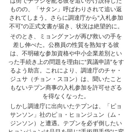
は街でチラシを配る彼を追いかけ説得した
ものの、「サタン」呼ばわりされて追い返
されてしまう。さらに調達庁から“入札参加
不可”の正式文書が届き、状況は絶望的に。
そのとき、ミョングァンが再び救いの手を
差し伸べた。公務員の性質を熟知する彼
は、不明確な参加資格や中小企業差別とい
った手続き上の問題を理由に“異議申請”をす
るよう助言。これにより、調達庁のチャ・
ジュサ（チョン・スヨン）は、聞いたこと
もないテプン商事の入札参加を許可せざる
を得なくなった。
しかし調達庁に出向いたテプンは、「ピョ
サンソン」社のピョ・ヒョンジュン（ム・
ジンソン）と遭遇。テプンを必ず倒したい
ヒョンジュンは品目を同じ“手術用手袋”に変