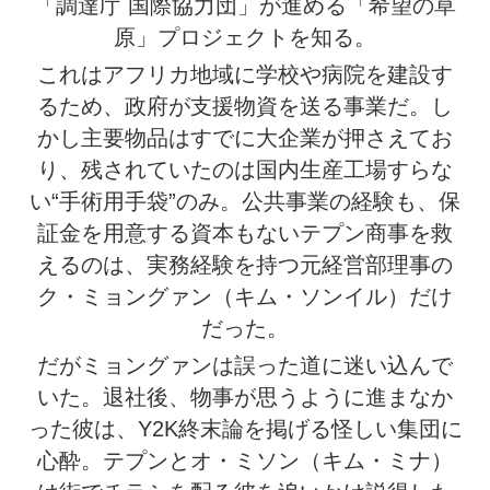
「調達庁 国際協力団」が進める「希望の草
原」プロジェクトを知る。
これはアフリカ地域に学校や病院を建設す
るため、政府が支援物資を送る事業だ。し
かし主要物品はすでに大企業が押さえてお
り、残されていたのは国内生産工場すらな
い“手術用手袋”のみ。公共事業の経験も、保
証金を用意する資本もないテプン商事を救
えるのは、実務経験を持つ元経営部理事の
ク・ミョングァン（キム・ソンイル）だけ
だった。
だがミョングァンは誤った道に迷い込んで
いた。退社後、物事が思うように進まなか
った彼は、Y2K終末論を掲げる怪しい集団に
心酔。テプンとオ・ミソン（キム・ミナ）