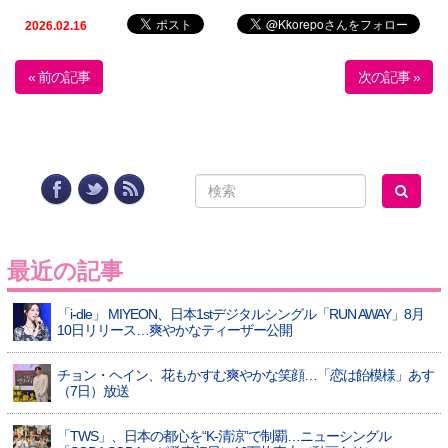
2026.02.16
« 前の記事
次の記事 »
最近の記事
「i-dle」 MIYEON、日本1stデジタルシングル「RUN AWAY」8月
10日リリース…爽やかなティーザー公開
チョン・ヘイン、花もかすむ爽やかな笑顔…「恋は飴模様」あす
（7日）放送
「TWS」、日本の都心を“K-清涼”で制覇…ニューシングル