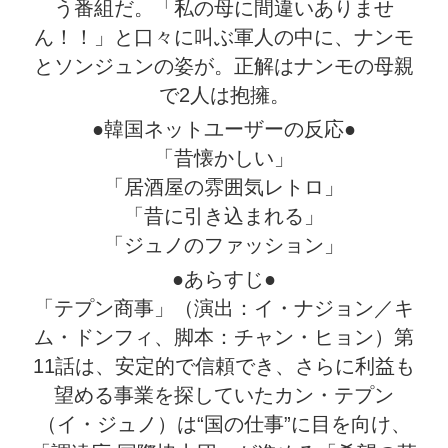
う番組だ。「私の母に間違いありませ
ん！！」と口々に叫ぶ軍人の中に、ナンモ
とソンジュンの姿が。正解はナンモの母親
で2人は抱擁。
●韓国ネットユーザーの反応●
「昔懐かしい」
「居酒屋の雰囲気レトロ」
「昔に引き込まれる」
「ジュノのファッション」
●あらすじ●
「テプン商事」（演出：イ・ナジョン／キ
ム・ドンフィ、脚本：チャン・ヒョン）第
11話は、安定的で信頼でき、さらに利益も
望める事業を探していたカン・テプン
（イ・ジュノ）は“国の仕事”に目を向け、