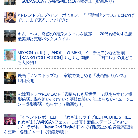
「SODA SODA」が発売初日に16万枚売上（動画あり）
<トレンドブログ>アン・ボヒョン、「『梨泰院クラス』のおかげ
でここまで来ることができた」
キム・ヘス、奇跡の9頭身スタイルを披露！…20代も絶句する超
絶美脚と完璧バックスタイル
MIYEON（i-dle）、​AHOF​、YUMEKI、イ・チェヨンなど出演！
【KANSAI COLLECTION】いよいよ開催！！「関コレ」の見どこ
ろ大公開！
映画「ノンストップ2」、家族で楽しめる「映画館バカンス」…
12日公開
≪韓国ドラマREVIEW≫「素晴らしき新世界」７話あらすじと撮
影秘話…蝶を追いかけていく演技に笑いが止まらないイム・ジヨ
ン＝撮影裏話・あらすじ（動画あり）
「イベントレポ」ILLIT、『めざましライブ ILLIT×CUTIE STREET
in めざましWANGANフェス』に出演！ 新曲ステージに”かわい
い”コラボも！ Japan 2nd Singleが日本で初週売上の自身最高記録
を更新！各種チャートで話題沸騰中