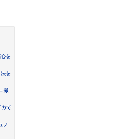
妬心を
方法を
＝撮
イカで
ュノ