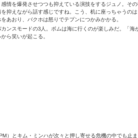
。感情を爆発させつつも抑えている演技をするジュノ。その
情を抑えながら話す感じですね。こう、机に座っちゃうのは
ホをあおり、バクホは怒りでテプンにつかみかかる。
バカンスモードの3人。ボムは海に行くのが楽しみだ。「海
ルから笑いが起こる。
2PM）とキム・ミンハが次々と押し寄せる危機の中でも止