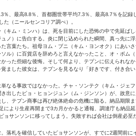
3％、最高8.8％、首都圏世帯平均7.3％、最高8.7％を記録
した（ニールセンコリア調べ）。
ン（キム・ミンハ）は、死を目前にした恐怖の中で先延ばし
ジュノ）に告白する。炎に閉じ込められた瞬間、真っ先に浮
った言葉たち。祖母ヨム・ブニ（キム・ヨンオク）にあいさ
ンソル）に百貨店を辞めろと言えなかったこと、オ・ボム（
なかった些細な後悔。そして何より、テプンに伝えられなか
を覚ました彼女は、テプンを見るなり「好きです、付き合い
は単なる事故ではなかった。チャ・ソンテク（キム・ジェフ
聞き出したピョ・ヒョンジュン（ム・ジンソン）が、故意に
失し、テプン商事は再び絶体絶命の危機に陥る。納品期限ま
足により生産再開まで3カ月かかると通報、調達庁も納品延
のピョサンソンに移ってしまう。失敗すれば会社は倒産必至
む。落札を確信していたピョサンソンが、すでに2週間前に