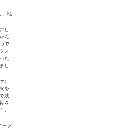
し、地
にし
かん
つで
クォ
った
まし
ァ）
火を
で残
期を
だっ
イーグ