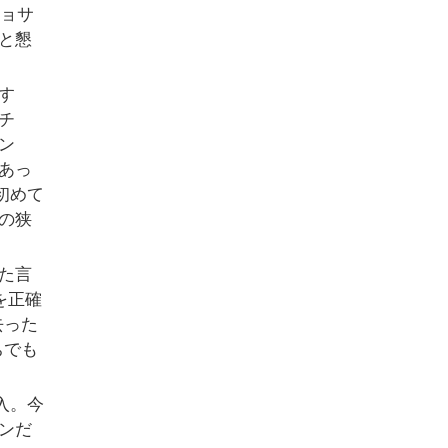
ピョサ
と懇
す
チ
ン
あっ
初めて
の狭
た言
を正確
去った
ちでも
入。今
ンだ