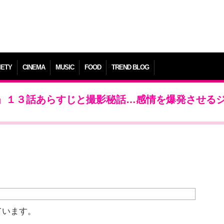
IETY
CINEMA
MUSIC
FOOD
TREND BLOG
事」１３話あらすじと撮影秘話…感情を爆発させる
ています。