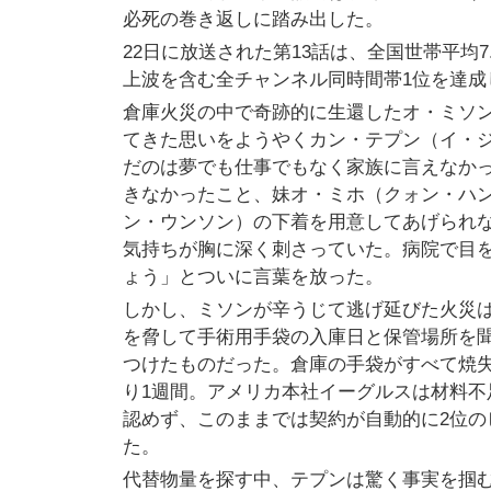
必死の巻き返しに踏み出した。
22日に放送された第13話は、全国世帯平均7.
上波を含む全チャンネル同時間帯1位を達成
倉庫火災の中で奇跡的に生還したオ・ミソ
てきた思いをようやくカン・テプン（イ・
だのは夢でも仕事でもなく家族に言えなか
きなかったこと、妹オ・ミホ（クォン・ハ
ン・ウンソン）の下着を用意してあげられ
気持ちが胸に深く刺さっていた。病院で目
ょう」とついに言葉を放った。
しかし、ミソンが辛うじて逃げ延びた火災
を脅して手術用手袋の入庫日と保管場所を
つけたものだった。倉庫の手袋がすべて焼
り1週間。アメリカ本社イーグルスは材料不
認めず、このままでは契約が自動的に2位
た。
代替物量を探す中、テプンは驚く事実を掴