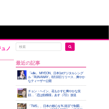
ジュノ
最近の記事
「i-dle」 MIYEON、日本1stデジタルシング
ル「RUN AWAY」8月10日リリース…爽やか
なティーザー公開
チョン・ヘイン、花もかすむ爽やかな笑
顔…「恋は飴模様」あす（7日）放送
「TWS」、日本の都心を“K-清涼”で制覇…