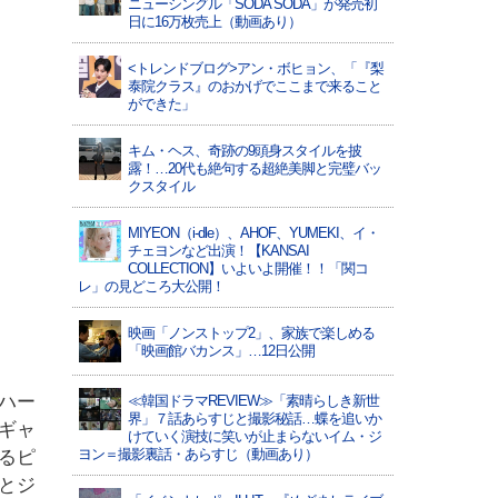
ニューシングル「SODA SODA」が発売初
日に16万枚売上（動画あり）
<トレンドブログ>アン・ボヒョン、「『梨
泰院クラス』のおかげでここまで来ること
ができた」
キム・ヘス、奇跡の9頭身スタイルを披
露！…20代も絶句する超絶美脚と完璧バッ
クスタイル
MIYEON（i-dle）、​AHOF​、YUMEKI、イ・
チェヨンなど出演！【KANSAI
COLLECTION】いよいよ開催！！「関コ
レ」の見どころ大公開！
映画「ノンストップ2」、家族で楽しめる
「映画館バカンス」…12日公開
ハー
≪韓国ドラマREVIEW≫「素晴らしき新世
界」７話あらすじと撮影秘話…蝶を追いか
ギャ
けていく演技に笑いが止まらないイム・ジ
ヨン＝撮影裏話・あらすじ（動画あり）
るピ
とジ