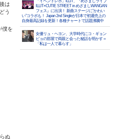
「イベントレポ」ILLIT、『めざましライブ
後は
ILLIT×CUTIE STREET in めざましWANGAN
フェス』に出演！ 新曲ステージに”かわい
どう
い”コラボも！ Japan 2nd Singleが日本で初週売上の
自身最高記録を更新！各種チャートで話題沸騰中
が僕を
女優リュ・ヘヨン、大学時代にコ・ギョン
ピョの部屋で両親と会った秘話を明かす＝
「私は一人で暮らす」
まらぬ