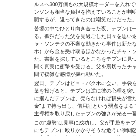
ルスへ300万個もの大規模オーダーを入れ
ンソンも相当な負担を抱えていることが判
願するが、返ってきたのは嘲笑だけだった
苦境の中でひとり向き合った夜、テプンは
る。孤独だった父を見過ごした日々を思い
ャ・ソンテクの不審な動きから事件は新た
ホ）から金を受け取るほかなかったチャ・
た。書類を探しているところをテプンに見つ
聞く真実に衝撃を受ける。父を裏切ったチ
間で複雑な感情が揺れ動いた。
翌日、テプンはピョ・バクホに会い、手袋
葉を投げると、テプンは逆に彼の心理を突い
に掴んだテプンは、売らなければ損失が雪だ
金”まで持ち出し、借用証という弱点をまる
主導権を取り戻したテプンの強さが光る一
この“虚勢”は見事に成功し、父が手袋をテ
にもテプンに殴りかかりそうな危うい瞬間