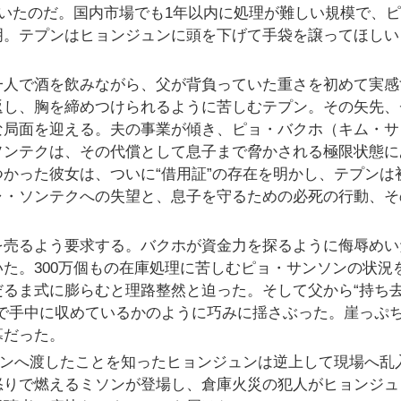
ていたのだ。国内市場でも1年以内に処理が難しい規模で、
明。テプンはヒョンジュンに頭を下げて手袋を譲ってほしい
。
一人で酒を飲みながら、父が背負っていた重さを初めて実感
返し、胸を締めつけられるように苦しむテプン。その矢先、
な局面を迎える。夫の事業が傾き、ピョ・バクホ（キム・サ
ソンテクは、その代償として息子まで脅かされる極限状態に
かった彼女は、ついに“借用証”の存在を明かし、テプンは
ャ・ソンテクへの失望と、息子を守るための必死の行動、そ
を売るよう要求する。バクホが資金力を探るように侮辱めい
た。300万個もの在庫処理に苦しむピョ・サンソンの状況
るま式に膨らむと理路整然と迫った。そして父から“持ち
で手中に収めているかのように巧みに揺さぶった。崖っぷ
幕だった。
プンへ渡したことを知ったヒョンジュンは逆上して現場へ乱
怒りで燃えるミソンが登場し、倉庫火災の犯人がヒョンジュ