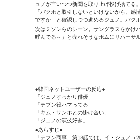
ュノが言いつつ新聞を取り上げ投げ捨てる
「バクホと取引しないといけないから、感
ですか」と確認しつつ進めるジュノ。バク
次はミソンらのシーン。サングラスをかけ
呼んでる～」と売れそうなボムにリハーサ
●韓国ネットユーザーの反応●
「ジュノすっかり俳優」
「テプン役ハマってる」
「キム・サンホとの掛け合い」
「ジュノの演技好き」
●あらすじ●
「テプン商事」第13話では、イ・ジュノ（