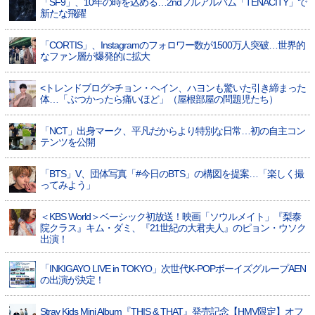
「SF9」、10年の時を込める…2ndフルアルバム「TENACITY」で
新たな飛躍
「CORTIS」、Instagramのフォロワー数が1500万人突破…世界的
なファン層が爆発的に拡大
<トレンドブログ>チョン・ヘイン、ハヨンも驚いた引き締まった
体…「ぶつかったら痛いほど」（屋根部屋の問題児たち）
「NCT」出身マーク、平凡だからより特別な日常…初の自主コン
テンツを公開
「BTS」V、団体写真「#今日のBTS」の構図を提案…「楽しく撮
ってみよう」
＜KBS World＞ベーシック初放送！映画「ソウルメイト」『梨泰
院クラス』キム・ダミ、『21世紀の大君夫人』のピョン・ウソク
出演！
「INKIGAYO LIVE in TOKYO」次世代K-POPボーイズグループAEN
の出演が決定！
Stray Kids Mini Album『THIS & THAT』発売記念【HMV限定】オフ