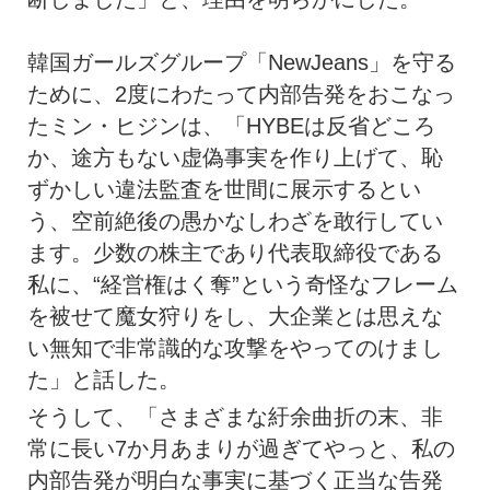
韓国ガールズグループ「NewJeans」を守る
ために、2度にわたって内部告発をおこなっ
たミン・ヒジンは、「HYBEは反省どころ
か、途方もない虚偽事実を作り上げて、恥
ずかしい違法監査を世間に展示するとい
う、空前絶後の愚かなしわざを敢行してい
ます。少数の株主であり代表取締役である
私に、“経営権はく奪”という奇怪なフレーム
を被せて魔女狩りをし、大企業とは思えな
い無知で非常識的な攻撃をやってのけまし
た」と話した。
そうして、「さまざまな紆余曲折の末、非
常に長い7か月あまりが過ぎてやっと、私の
内部告発が明白な事実に基づく正当な告発