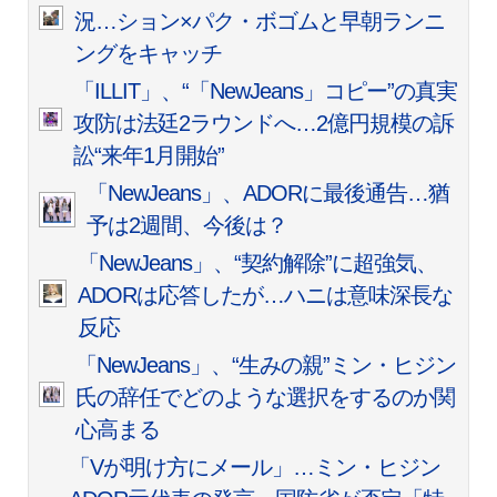
況…ション×パク・ボゴムと早朝ランニ
ングをキャッチ
「ILLIT」、“「NewJeans」コピー”の真実
攻防は法廷2ラウンドへ…2億円規模の訴
訟“来年1月開始”
「NewJeans」、ADORに最後通告…猶
予は2週間、今後は？
「NewJeans」、“契約解除”に超強気、
ADORは応答したが…ハニは意味深長な
反応
「NewJeans」、“生みの親”ミン・ヒジン
氏の辞任でどのような選択をするのか関
心高まる
「Vが明け方にメール」…ミン・ヒジン