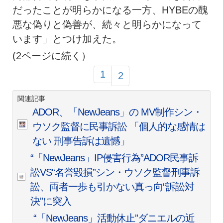
だったことが明らかになる一方、HYBEの醜
悪な偽りと偽善が、続々と明らかになって
います」とつけ加えた。
(2ページに続く）
1
2
関連記事
ADOR、「NewJeans」の MV制作シン・
ウソク監督に民事訴訟 「個人的な感情は
ない 刑事告訴は遺憾」
“「NewJeans」IP侵害行為”ADOR民事訴
訟VS“名誉毀損”シン・ウソク監督刑事訴
訟、両者一歩も引かない真っ向“訴訟対
決”に突入
“「NewJeans」活動休止”ダニエルの近