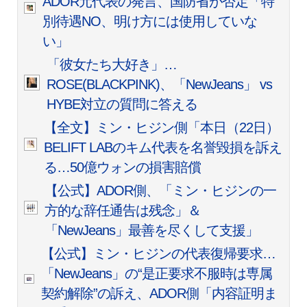
ADOR元代表の発言、国防省が否定「特
別待遇NO、明け方には使用していな
い」
「彼女たち大好き」…
ROSE(BLACKPINK)、「NewJeans」 vs
HYBE対立の質問に答える
【全文】ミン・ヒジン側「本日（22日）
BELIFT LABのキム代表を名誉毀損を訴え
る…50億ウォンの損害賠償
【公式】ADOR側、「ミン・ヒジンの一
方的な辞任通告は残念」＆
「NewJeans」最善を尽くして支援」
【公式】ミン・ヒジンの代表復帰要求…
「NewJeans」の“是正要求不服時は専属
契約解除”の訴え、ADOR側「内容証明ま