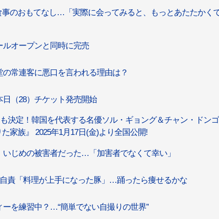
食事のおもてなし…「実際に会ってみると、もっとあたたかく
ールオープンと同時に完売
堂の常連客に悪口を言われる理由は？
日（28）チケット発売開始
日も決定！韓国を代表する名優ソル・ギョング＆チャン・ドン
族』 2025年1月17日(金)より全国公開!
、いじめの被害者だった…「加害者でなくて幸い」
+自責「料理が上手になった豚」…踊ったら痩せるかな
ーを練習中？…“簡単でない自撮りの世界”