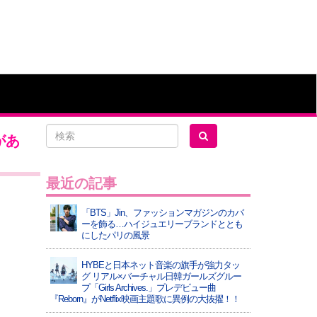
があ
最近の記事
「BTS」Jin、ファッションマガジンのカバ
ーを飾る…ハイジュエリーブランドととも
にしたパリの風景
HYBEと日本ネット音楽の旗手が強力タッ
グ リアル×バーチャル日韓ガールズグルー
プ「Girls Archives.」プレデビュー曲
『Reborn』がNetflix映画主題歌に異例の大抜擢！！