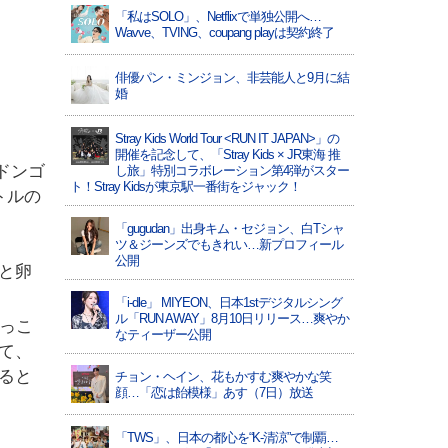
「私はSOLO」、Netflixで単独公開へ…
Wavve、TVING、coupang playは契約終了
俳優パン・ミンジョン、非芸能人と9月に結
婚
Stray Kids World Tour <RUN IT JAPAN>」の
開催を記念して、「Stray Kids × JR東海 推
ドンゴ
し旅」特別コラボレーション第4弾がスター
ト！Stray Kidsが東京駅一番街をジャック！
トルの
「gugudan」出身キム・セジョン、白Tシャ
ツ＆ジーンズでもきれい…新プロフィール
公開
と卵
「i-dle」 MIYEON、日本1stデジタルシング
ル「RUN AWAY」8月10日リリース…爽やか
っこ
なティーザー公開
て、
ると
チョン・ヘイン、花もかすむ爽やかな笑
顔…「恋は飴模様」あす（7日）放送
「TWS」、日本の都心を“K-清涼”で制覇…