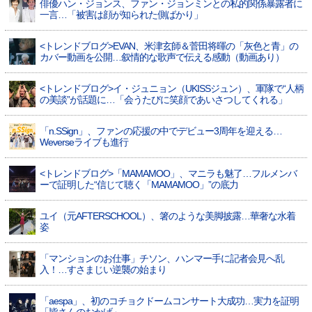
俳優ハン・ジョンス、ファン・ジョンミンとの私的関係暴露者に
一言…「被害は顔が知られた側ばかり」
<トレンドブログ>EVAN、米津玄師＆菅田将暉の「灰色と青」の
カバー動画を公開…叙情的な歌声で伝える感動（動画あり）
<トレンドブログ>イ・ジュニョン（UKISSジュン）、軍隊で“人柄
の美談”が話題に…「会うたびに笑顔であいさつしてくれる」
「n.SSign」、ファンの応援の中でデビュー3周年を迎える…
Weverseライブも進行
<トレンドブログ>「MAMAMOO」、マニラも魅了…フルメンバ
ーで証明した“信じて聴く「MAMAMOO」”の底力
ユイ（元AFTERSCHOOL）、箸のような美脚披露…華奢な水着
姿
「マンションのお仕事」チソン、ハンマー手に記者会見へ乱
入！…すさまじい逆襲の始まり
「aespa」、初のコチョクドームコンサート大成功…実力を証明