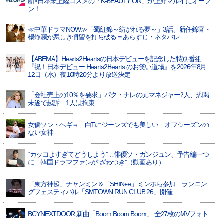
断×日本未上陸コスメの「K-BEAUTY ON」が上野マルイにオープ
ン！
≪中華ドラマNOW≫「蜀紅錦～紡がれる夢～」3話、新任錦官・
楊静瀾が悪しき慣習を打ち破る＝あらすじ・ネタバレ
【ABEMA】Hearts2Heartsの日本デビューを記念した特別番組
『祝！日本デビュー Hearts2Hearts のお笑い道場』を2026年8月
12日（水）夜10時20分より放送決定
「会社売上の10％を要求」パク・ナレの元マネジャー2人、恐喝
未遂で起訴…1人は拘束
女優ソン・ヘギョ、白Tにジーンズでも美しい…オフシーズンの
ない女神
“カッコよすぎてどうしよう”…俳優ソ・ガンジュン、予告編一つ
に…韓国ドラマファンが“ざわつき”（動画あり）
「東方神起」チャンミン＆「SHINee」ミンホら参加…ランニン
グフェスティバル「SMTOWN RUN CLUB 26」開催
BOYNEXTDOOR 新曲「Boom Boom Boom」 全27枚のMVフォト