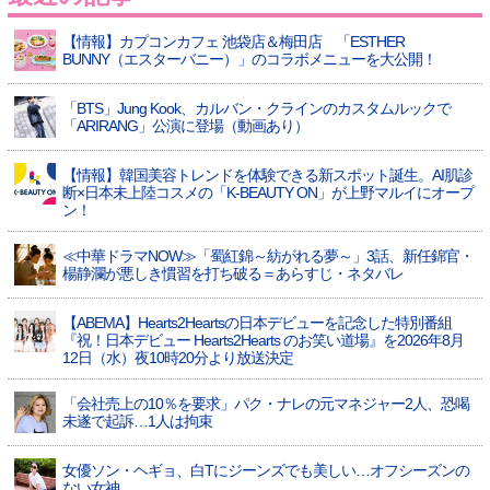
【情報】カプコンカフェ 池袋店＆梅田店 「ESTHER
BUNNY（エスターバニー）」のコラボメニューを大公開！
「BTS」Jung Kook、カルバン・クラインのカスタムルックで
「ARIRANG」公演に登場（動画あり）
【情報】韓国美容トレンドを体験できる新スポット誕生。AI肌診
断×日本未上陸コスメの「K-BEAUTY ON」が上野マルイにオープ
ン！
≪中華ドラマNOW≫「蜀紅錦～紡がれる夢～」3話、新任錦官・
楊静瀾が悪しき慣習を打ち破る＝あらすじ・ネタバレ
【ABEMA】Hearts2Heartsの日本デビューを記念した特別番組
『祝！日本デビュー Hearts2Hearts のお笑い道場』を2026年8月
12日（水）夜10時20分より放送決定
「会社売上の10％を要求」パク・ナレの元マネジャー2人、恐喝
未遂で起訴…1人は拘束
女優ソン・ヘギョ、白Tにジーンズでも美しい…オフシーズンの
ない女神