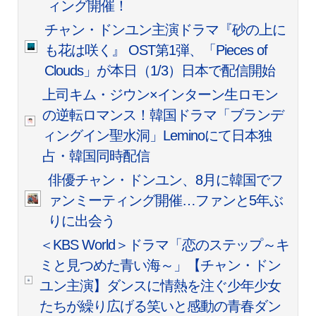
ィング開催！
チャン・ドンユン主演ドラマ『砂の上に
も花は咲く』 OST第1弾、「Pieces of
Clouds」が本日（1/3）日本で配信開始
上司キム・ジウン×インターン生ロモン
の逆転ロマンス！韓国ドラマ「ブランデ
ィングイン聖水洞」Leminoにて日本独
占・韓国同時配信
俳優チャン・ドンユン、8月に韓国でフ
ァンミーティング開催…ファンと5年ぶ
りに出会う
＜KBS World＞ドラマ「恋のステップ～キ
ミと見つめた青い海～」【チャン・ドン
ユン主演】ダンスに情熱を注ぐ少年少女
たちが繰り広げる笑いと感動の青春ダン