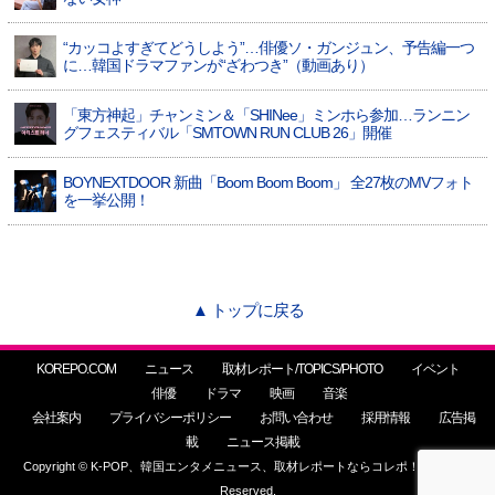
“カッコよすぎてどうしよう”…俳優ソ・ガンジュン、予告編一つ
に…韓国ドラマファンが“ざわつき”（動画あり）
「東方神起」チャンミン＆「SHINee」ミンホら参加…ランニン
グフェスティバル「SMTOWN RUN CLUB 26」開催
BOYNEXTDOOR 新曲「Boom Boom Boom」 全27枚のMVフォト
を一挙公開！
▲ トップに戻る
KOREPO.COM
ニュース
取材レポート/TOPICS/PHOTO
イベント
俳優
ドラマ
映画
音楽
会社案内
プライバシーポリシー
お問い合わせ
採用情報
広告掲
載
ニュース掲載
Copyright © K-POP、韓国エンタメニュース、取材レポートならコレポ！ All Rights
Reserved.