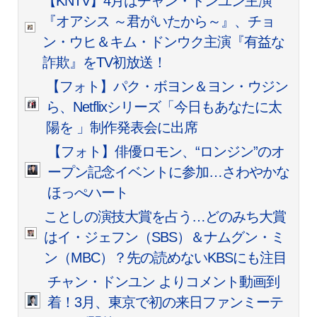
【KNTV】4月はチャン・ドンユン主演
『オアシス ～君がいたから～』、チョ
ン・ウヒ＆キム・ドンウク主演『有益な
詐欺』をTV初放送！
【フォト】パク・ボヨン＆ヨン・ウジン
ら、Netflixシリーズ「今日もあなたに太
陽を 」制作発表会に出席
【フォト】俳優ロモン、“ロンジン”のオ
ープン記念イベントに参加…さわやかな
ほっぺハート
ことしの演技大賞を占う…どのみち大賞
はイ・ジェフン（SBS）＆ナムグン・ミ
ン（MBC）？先の読めないKBSにも注目
チャン・ドンユン よりコメント動画到
着！3月、東京で初の来日ファンミーテ