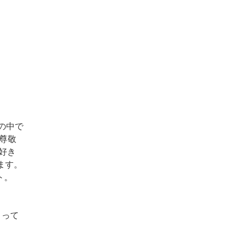
Eの中で
尊敬
好き
ます。
ト。
とって