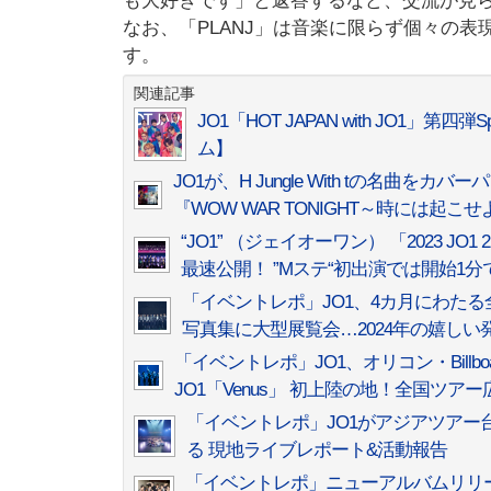
も大好きです」と返答するなど、交流が見
なお、「PLANJ」は音楽に限らず個々の表
す。
関連記事
JO1「HOT JAPAN with JO1」
ム】
JO1が、H Jungle With tの名曲をカ
『WOW WAR TONIGHT～時には起こ
“JO1” （ジェイオーワン） 「2023 JO1 2
最速公開！ ”Mステ“初出演では開始1分
「イベントレポ」JO1、4カ月にわたる
写真集に大型展覧会…2024年の嬉しい
「イベントレポ」JO1、オリコン・Billboa
JO1「Venus」 初上陸の地！全国ツ
「イベントレポ」JO1がアジアツアー台
る 現地ライブレポート&活動報告
「イベントレポ」ニューアルバムリリースと共