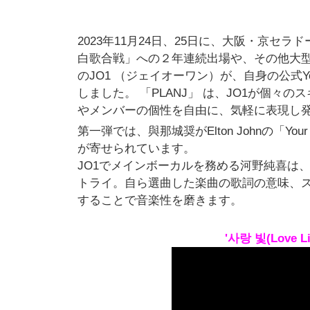
2023年11月24日、25日に、大阪・京セラ
白歌合戦」への２年連続出場や、その他大
のJO1 （ジェイオーワン）が、自身の公式Y
しました。 「PLANJ」 は、JO1が個
やメンバーの個性を自由に、気軽に表現し
第一弾では、與那城奨がElton Johnの「
が寄せられています。
JO1でメインボーカルを務める河野純喜は、”
トライ。自ら選曲した楽曲の歌詞の意味、
することで音楽性を磨きます。
'사랑 빛(Love Lig