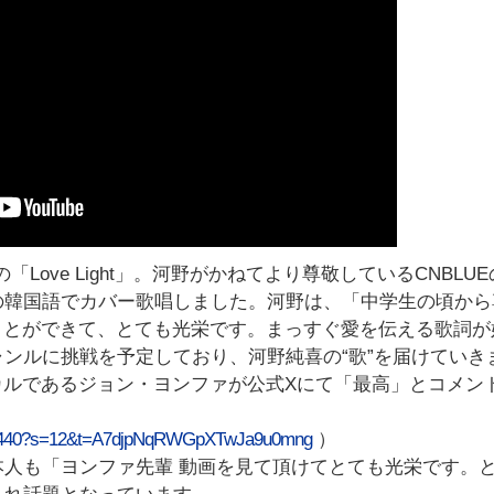
の「Love Light」。河野がかねてより尊敬しているCNBLU
の韓国語でカバー歌唱しました。河野は、「中学⽣の頃から
ることができて、とても光栄です。まっすぐ愛を伝える歌詞が
ンルに挑戦を予定しており、河野純喜の“歌”を届けていき
ーカルであるジョン・ヨンファが公式Xにて「最高」とコメン
21659440?s=12&t=A7djpNqRWGpXTwJa9u0mng
）
人も「ヨンファ先輩 動画を見て頂けてとても光栄です。