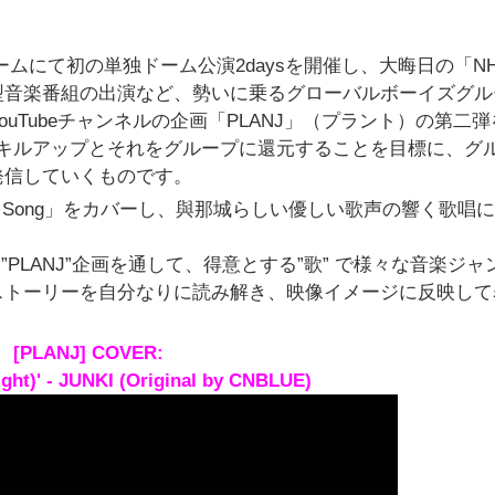
ドームにて初の単独ドーム公演2daysを開催し、大晦日の「N
型音楽番組の出演など、勢いに乗るグローバルボーイズグル
ouTubeチャンネルの企画「PLANJ」（プラント）の第二
々のスキルアップとそれをグループに還元することを目標に、グ
発信していくものです。
Your Song」をカバーし、與那城らしい優しい歌声の響く歌唱
PLANJ”企画を通して、得意とする”歌” で様々な音楽ジャ
ストーリーを自分なりに読み解き、映像イメージに反映して
[PLANJ] COVER:
ht)' - JUNKI (Original by CNBLUE)