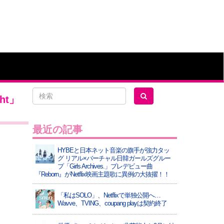
ht」
最近の記事
HYBEと日本ネット音楽の旗手が強力タッ
グ リアル×バーチャル日韓ガールズグルー
プ「Girls Archives.」プレデビュー曲
『Reborn』がNetflix映画主題歌に異例の大抜擢！！
「私はSOLO」、Netflixで単独公開へ…
Wavve、TVING、coupang playは契約終了