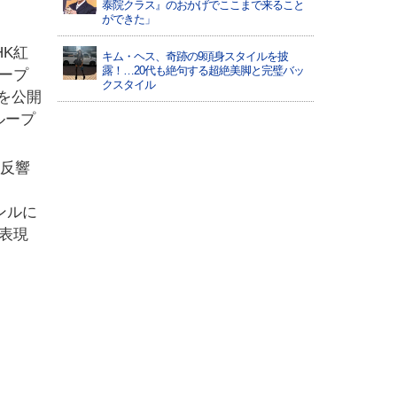
泰院クラス』のおかげでここまで来ること
ができた」
HK紅
キム・ヘス、奇跡の9頭身スタイルを披
露！…20代も絶句する超絶美脚と完璧バッ
ープ
クスタイル
弾を公開
ループ
に反響
ンルに
表現