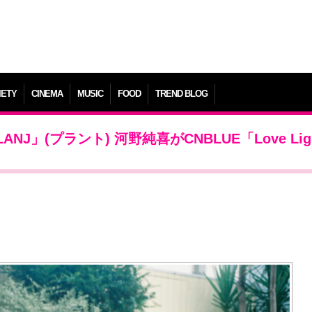
IETY
CINEMA
MUSIC
FOOD
TREND BLOG
ANJ」(プラント) 河野純喜がCNBLUE「Love Lig