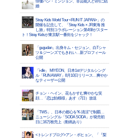
俳優パン・ミンジョン、非芸能人と9月に結
婚
Stray Kids World Tour <RUN IT JAPAN>」の
開催を記念して、「Stray Kids × JR東海 推
し旅」特別コラボレーション第4弾がスター
ト！Stray Kidsが東京駅一番街をジャック！
「gugudan」出身キム・セジョン、白Tシャ
ツ＆ジーンズでもきれい…新プロフィール
公開
「i-dle」 MIYEON、日本1stデジタルシング
ル「RUN AWAY」8月10日リリース…爽やか
なティーザー公開
チョン・ヘイン、花もかすむ爽やかな笑
顔…「恋は飴模様」あす（7日）放送
「TWS」、日本の都心を“K-清涼”で制覇…
ニューシングル「SODA SODA」が発売初
日に16万枚売上（動画あり）
<トレンドブログ>アン・ボヒョン、「『梨