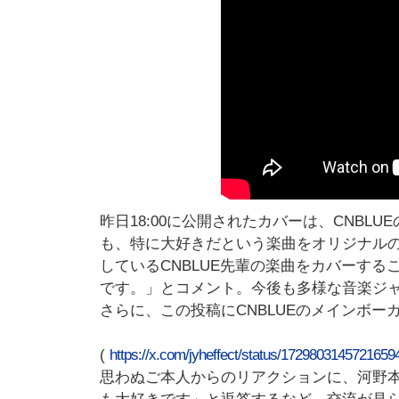
昨日18:00に公開されたカバーは、CNBLUE
も、特に大好きだという楽曲をオリジナル
しているCNBLUE先輩の楽曲をカバーす
です。」とコメント。今後も多様な音楽ジャ
さらに、この投稿にCNBLUEのメインボ
(
https://x.com/jyheffect/status/17298031457
思わぬご本人からのリアクションに、河野本