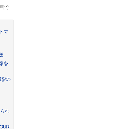
画で
 トマ
送
映像を
撮影の
れられ
OUR