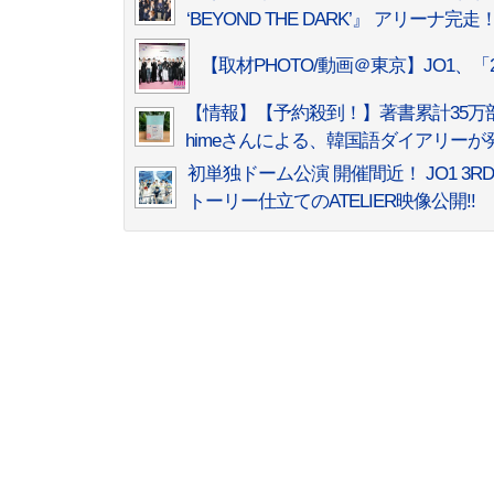
‘BEYOND THE DARK’』 アリーナ完走
【取材PHOTO/動画＠東京】JO1、「
【情報】【予約殺到！】著書累計35万
himeさんによる、韓国語ダイアリーが
初単独ドーム公演 開催間近！ JO1 3RD 
トーリー仕立てのATELIER映像公開!!