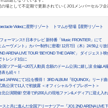
られ話題となっています。
現の場として不定期で更新されていくJO1メンバーセルフ企
第四弾Spectacle Videoに星野リゾート トマムが登場【星野リゾート
バーパフォーマンス!! 日本テレビ 新特番「Music FRONTIER」にて
せよムーヴメント』カバー制作に密着! 12月7日（木）24:59より放
ND ARENA LIVE TOUR ‘BEYOND THE DARK’」 ダイジェスト
でトレンド1位に
全国ツアー延べ20万人動員 念願のドーム公演に嬉し涙 全編LA
発表も続々！
rd JAPANにて1位を獲得！ 3RD ALBUM『EQUINOX』リード曲
アー広島公演で11人で初披露 ＜オフィシャルライブレポート＞
北公演開催! 空港で約200人の現地ファン&メディアに迎え入
に進んだ全国アリーナツアー『JO1 2ND ARENA LIVE T