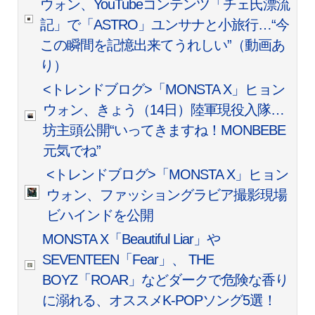
ウォン、YouTubeコンテンツ「チェ氏漂流
記」で「ASTRO」ユンサナと小旅行…“今
この瞬間を記憶出来てうれしい”（動画あ
り）
<トレンドブログ>「MONSTA X」ヒョン
ウォン、きょう（14日）陸軍現役入隊…
坊主頭公開“いってきますね！MONBEBE
元気でね”
<トレンドブログ>「MONSTA X」ヒョン
ウォン、ファッショングラビア撮影現場
ビハインドを公開
MONSTA X「Beautiful Liar」や
SEVENTEEN「Fear」、 THE
BOYZ「ROAR」などダークで危険な香り
に溺れる、オススメK-POPソング5選！