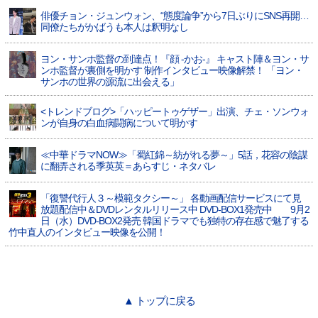
俳優チョン・ジュンウォン、“態度論争”から7日ぶりにSNS再開…
同僚たちがかばうも本人は釈明なし
ヨン・サンホ監督の到達点！『顔 -かお-』 キャスト陣＆ヨン・サ
ンホ監督が裏側を明かす 制作インタビュー映像解禁！ 「ヨン・
サンホの世界の源流に出会える」
<トレンドブログ>「ハッピートゥゲザー」出演、チェ・ソンウォ
ンが自身の白血病闘病について明かす
≪中華ドラマNOW≫「蜀紅錦～紡がれる夢～」5話，花容の陰謀
に翻弄される季英英＝あらすじ・ネタバレ
「復讐代行人３～模範タクシー～」 各動画配信サービスにて見
放題配信中＆DVDレンタルリリース中 DVD-BOX1発売中 9月2
日（水）DVD-BOX2発売 韓国ドラマでも独特の存在感で魅了する
竹中直人のインタビュー映像を公開！
▲ トップに戻る