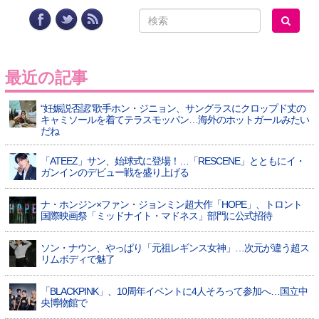
最近の記事
“妊娠説否認”歌手ホン・ジニョン、サングラスにクロップド丈の
キャミソールを着てテラスモッパン…海外のホットガールみたい
だね
「ATEEZ」サン、始球式に登場！…「RESCENE」とともにイ・
ガンインのデビュー戦を盛り上げる
ナ・ホンジン×ファン・ジョンミン超大作「HOPE」、トロント
国際映画祭「ミッドナイト・マドネス」部門に公式招待
ソン・ナウン、やっぱり「元祖レギンス女神」…次元が違う超ス
リムボディで魅了
「BLACKPINK」、10周年イベントに4人そろって参加へ…国立中
央博物館で