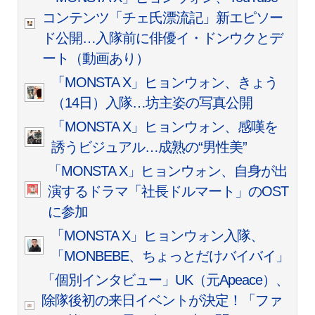
コンテンツ「チェ氏漂流記」新エピソー
ド公開…入隊前に俳優イ・ドンウクとデ
ート（動画あり）
「MONSTA X」ヒョンウォン、きょう
（14日）入隊…坊主姿の写真公開
「MONSTA X」ヒョンウォン、感嘆を
誘うビジュアル…成熟の“男性美”
「MONSTA X」ヒョンウォン、自身が出
演するドラマ「社長ドルマート」のOST
に参加
「MONSTA X」ヒョンウォン入隊、
「MONBEBE、ちょっとだけバイバイ」
「個別インタビュー」UK（元Apeace）、
除隊後初の来日イベントが決定！「ファ