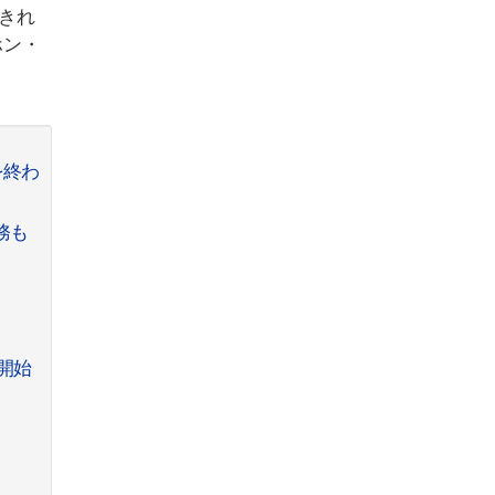
きれ
ホン・
を終わ
務も
開始