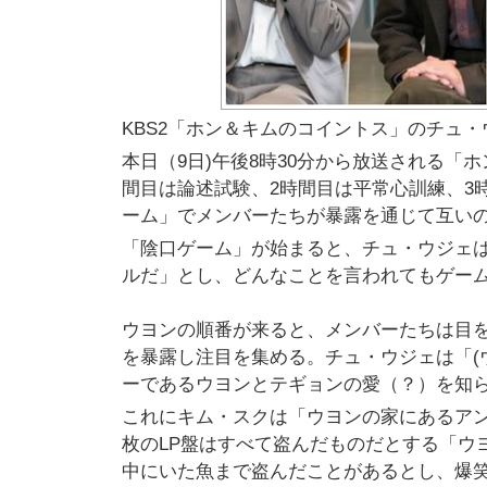
KBS2「ホン＆キムのコイントス」のチュ
本日（9日)午後8時30分から放送される「
間目は論述試験、2時間目は平常心訓練、3
ーム」でメンバーたちが暴露を通じて互い
「陰口ゲーム」が始まると、チュ・ウジェ
ルだ」とし、どんなことを言われてもゲー
ウヨンの順番が来ると、メンバーたちは目
を暴露し注目を集める。チュ・ウジェは「(
ーであるウヨンとテギョンの愛（？）を知
これにキム・スクは「ウヨンの家にあるア
枚のLP盤はすべて盗んだものだとする「ウ
中にいた魚まで盗んだことがあるとし、爆