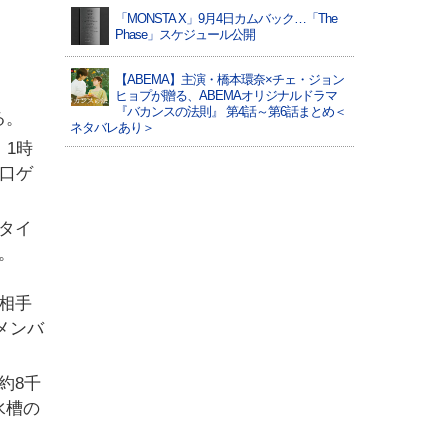
「MONSTA X」9月4日カムバック…「The
Phase」スケジュール公開
【ABEMA】主演・橋本環奈×チェ・ジョン
ヒョプが贈る、ABEMAオリジナルドラマ
『バカンスの法則』 第4話～第6話まとめ＜
る。
ネタバレあり＞
、1時
口ゲ
タイ
。
相手
メンバ
約8千
水槽の