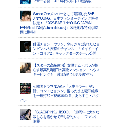
ィザー公開…2010年代のレトロ感満載
Wanna Oneメンバーとして活躍したBAE
JINYOUNG、日本ファンミーティング開催
決定！ 『2026 BAE JINYOUNG JAPAN
FANMEETING [Autumn Breeze]』 秋を彩る特別な時
間に期待!!
俳優チョン・ウソン、9年ぶりに訪れたヒョ
ンビンへの反撃のチャンス…「メイド・イ
ン・コリア2」キャラクタースチール公開
【スターの高級住宅】女優ナム・ボラが暮
らす最高約8億円の高級マンション…ハウス
キーピングも、漢江望む“ホテル級”生活
≪韓国ドラマNOW≫「人妻キラー」第3
話、コン・ヒョジン、酔ったまま犯罪組織
を一網打尽＝視聴率8.3％、あらすじ・ネタ
バレ
「BLACKPINK」JISOO、「10周年に大きな
寂しさを抱かせて申し訳ない」…ファンに
謝罪