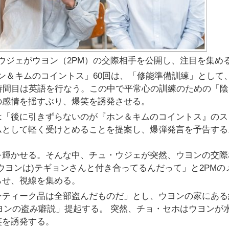
・ウジェがウヨン（2PM）の交際相手を公開し、注目を集め
ホン＆キムのコイントス」60回は、「修能準備訓練」として
時間目は英語を行なう。この中で平常心の訓練のための「陰
の感情を揺すぶり、爆笑を誘発させる。
は「後に引きずらないのが『ホン＆キムのコイントス』のス
ムとして軽く受けとめることを提案し、爆弾発言を予告する
を輝かせる。そんな中、チュ・ウジェが突然、ウヨンの交際
ウヨンは)テギョンさんと付き合ってるんだって」と2PMの
らせ、視線を集める。
ンティーク品は全部盗んだものだ」とし、ウヨンの家にある
ヨンの盗み癖説」提起する。 突然、チョ・セホはウヨンが
笑を誘発する。