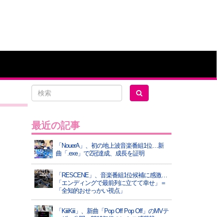
最近の記事
「NouerA」、初の地上波音楽番組1位…新
曲「.exe」で2冠達成、成長を証明
「RESCENE」、音楽番組1位候補に感激…
「エンディングで最前列に立てて幸せ」＝
「全知的おせっかい視点」
「KiiiKiii」、新曲「Pop Off Pop Off」のMVテ