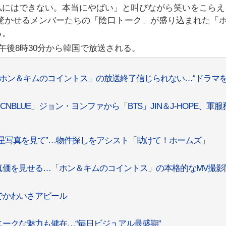
私にはできない。本当にやばい」と叫びながら笑いをこらえ
驚かせるメンバーたちの「陰口トーク」が盛り込まれた「
る。
午後8時30分から韓国で放送される。
「ホン＆キムのコイントス」の放送終了信じられない…“ドラマ
NBLUE」ジョン・ヨンファから「BTS」JIN＆J-HOPE、軍服
衛星写真を見て”…物件探しをアシスト「助けて！ホームズ」
真価を見せる…「ホン＆キムのコイントス」の本格的なMV撮影
でかわいさアピール
ニークな魅力も健在…“毎日ビジュアル最盛期”