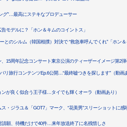
キング”…最高にステキなプロデューサー
広告モデルに？「ホン＆キムのコイントス」
ーとのシルム（韓国相撲）対決で “救急車呼んでくれ”「ホン＆
ン、15周年記念コンサート東京公演のティーザーイメージ第2弾
K、バリ旅行コンテンツEp.6公開…“最終嘘つきを探します”（動画
ョンが良く似合う王子様…タイでも輝くオーラ（動画あり）
ス・ジラユ＆「GOT7」マーク、“花美男”スリーショットに感
請願、待機だけで40件…来年放送終了に名残惜しさ