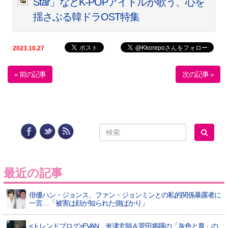
Star」などK-POPアイドルが歌う、心を
揺さぶる韓ドラOST特集
2023.10.27
« 前の記事
次の記事 »
最近の記事
俳優ハン・ジョンス、ファン・ジョンミンとの私的関係暴露者に
一言…「被害は顔が知られた側ばかり」
<トレンドブログ>EVAN、米津玄師＆菅田将暉の「灰色と青」の