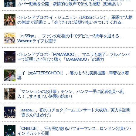
カバー動画を公開…叙情的な歌声で伝える感動（動画あり）
<トレンドブログ>イ・ジュニョン（UKISSジュン）、軍隊で“人柄
の美談”が話題に…「会うたびに笑顔であいさつしてくれる」
「n.SSign」、ファンの応援の中でデビュー3周年を迎える…
Weverseライブも進行
<トレンドブログ>「MAMAMOO」、マニラも魅了…フルメンバ
ーで証明した“信じて聴く「MAMAMOO」”の底力
ユイ（元AFTERSCHOOL）、箸のような美脚披露…華奢な水着
姿
「マンションのお仕事」チソン、ハンマー手に記者会見へ乱
入！…すさまじい逆襲の始まり
「aespa」、初のコチョクドームコンサート大成功…実力を証明
「皆さんのおかげ」
「CNBLUE」、汗が飛び散るパフォーマンス…ロンドン公演ビハ
インドカット公開