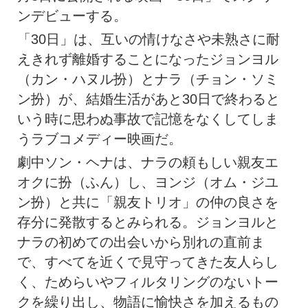
ンデビューする。
「30日」は、互いの情けなさや未熟さに耐
えきれず離婚することになったジョンヨル
（カン・ハヌル扮）とナラ（チョン・ソミ
ン扮）が、結婚生活があと30日で終わると
いう時に思わぬ事故で記憶をなくしてしま
うラブコメディー映画だ。
劇中ソン・ヘナは、ナラの頼もしい親友エ
オクに扮（ふん）し、ヨンジ（オム・ジユ
ン扮）と共に「親友トリオ」の仲の良さを
存分に発散するとみられる。ジョンヨルと
ナラの初めての出会いから別れの直前ま
で、すべてを近くで見守ってきた友人らし
く、ためらいやフィルタリングのないトー
クを繰り出し、物語に愉快さを加えるもの