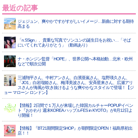
最近の記事
ジェジュン、爽やかですがすがしいイメージ…新曲に対する期待
高まる
「n.SSign」、貴重な写真でソンユンの誕生日をお祝い…「そば
にいてくれてありがとう」（動画あり）
ナ・ホンジン監督「HOPE」、世界公開へ本格始動…北米・欧州
などで順次公開
三浦翔平さん、中村アンさん、白濱亜嵐さん、塩野瑛久さん、
「JO1」白岩瑠姫さん、梅澤美波さん、安斉星来さん、広瀬アリ
スさんが海風が吹き抜けるような爽やかなスタイルで登場！【ジ
ョー マローン ロンドン】
【情報】2日間で１万人が来場した韓国カルチャーPOPUPイベン
ト『おかわり 週末KOREA ハップルFES in KYOTO』が8月12日よ
り開催！
【情報】『BT21期間限定SHOP』が期間限定OPEN！福島県初出
店！！