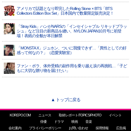
アメリカで話題となり即完したRolling Stone × BTS「BTS
Collectors Edition Box Set」日本国内で数量限定販売決定！
「Stray Kids」ハンがNARSの「インセイシャブル リキッドブラッ
シュ」など注目の新商品を纏い、NYLON JAPAN10月号に初登
場！表紙の全貌が本日解禁
「MONSTA X」ジュホン、ついに我慢できず…「異性としての好
感って何なの？」（恋愛実験室）
ファン・ボラ、体外受精の副作用を乗り越え涙の再挑戦…「子ど
もに大切な贈り物を届けたい」
▲ トップに戻る
KOREPO.COM
ニュース
取材レポート/TOPICS/PHOTO
イベント
俳優
ドラマ
映画
音楽
会社案内
プライバシーポリシー
お問い合わせ
採用情報
広告掲