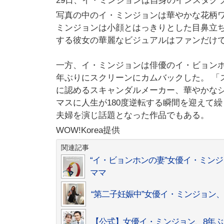
29日、イ・ミンジョンは自身のインスタグ
写真の中のイ・ミンジョンは華やかな花柄ワ
ミンジョンは小顔とはっきりとした目鼻立ち
する彼女の華麗なビジュアルはファンだけ
一方、イ・ミンジョンは俳優のイ・ビョンホ
年ぶりにスクリーンにカムバックした。 「
に認めるスキャンダルメーカー、華やかなシ
マスに人生が180度逆転する瞬間を迎えて
夫婦を演じ話題となった作品でもある。
WOW!Korea提供
関連記事
“イ・ビョンホンの妻”女優イ・ミン
ママ
“第二子妊娠中”女優イ・ミンジョン
【公式】女優イ・ミンジョン、8年ぶ