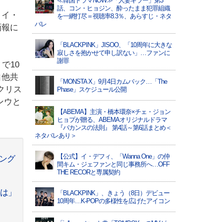
≪韓国ドラマNOW≫「人妻キラー」第3
話、コン・ヒョジン、酔ったまま犯罪組織
 イ・
を一網打尽＝視聴率8.3％、あらすじ・ネタ
バレ
画報に
「BLACKPINK」JISOO、「10周年に大きな
寂しさを抱かせて申し訳ない」…ファンに
謝罪
で10
自他共
「MONSTA X」9月4日カムバック…「The
クリス
Phase」スケジュール公開
ンウと
【ABEMA】主演・橋本環奈×チェ・ジョン
ヒョプが贈る、ABEMAオリジナルドラマ
『バカンスの法則』 第4話～第6話まとめ＜
ネタバレあり＞
【公式】イ・デフィ、「Wanna One」の仲
ング
間キム・ジェファンと同じ事務所へ…OFF
THE RECORと専属契約
とは」
「BLACKPINK」、きょう（8日）デビュー
10周年…K-POPの多様性を広げたアイコン