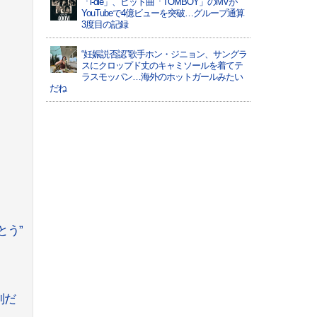
「i-dle」、ヒット曲「TOMBOY」のMVが
YouTubeで4億ビューを突破…グループ通算
3度目の記録
“妊娠説否認”歌手ホン・ジニョン、サングラ
スにクロップド丈のキャミソールを着てテ
ラスモッパン…海外のホットガールみたい
だね
とう”
別だ