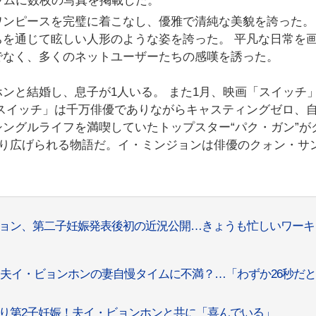
ラムに数枚の写真を掲載した。
ンピースを完璧に着こなし、優雅で清純な美貌を誇った。
を通じて眩しい人形のような姿を誇った。 平凡な日常を
でなく、多くのネットユーザーたちの感嘆を誘った。
ンと結婚し、息子が1人いる。 また1月、映画「スイッチ」
スイッチ」は千万俳優でありながらキャスティングゼロ、
ングルライフを満喫していたトップスター“パク・ガン”が
繰り広げられる物語だ。イ・ミンジョンは俳優のクォン・サ
ジョン、第二子妊娠発表後初の近況公開…きょうも忙しいワーキ
、夫イ・ビョンホンの妻自慢タイムに不満？…「わずか26秒だ
り第2子妊娠！夫イ・ビョンホンと共に「喜んでいる」