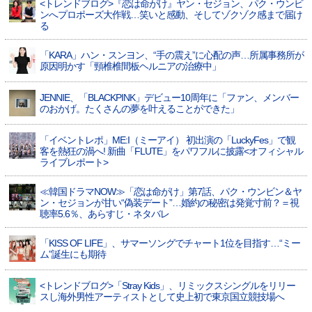
<トレンドブログ>『恋は命がけ』ヤン・セジョン、パク・ウンビ
ンへプロポーズ大作戦…笑いと感動、そしてゾクゾク感まで届け
る
「KARA」ハン・スンヨン、“手の震え”に心配の声…所属事務所が
原因明かす「頸椎椎間板ヘルニアの治療中」
JENNIE、「BLACKPINK」デビュー10周年に「ファン、メンバー
のおかげ。たくさんの夢を叶えることができた」
「イベントレポ」ME:I（ミーアイ） 初出演の「LuckyFes」で観
客を熱狂の渦へ! 新曲「FLUTE」をパワフルに披露<オフィシャル
ライブレポート>
≪韓国ドラマNOW≫「恋は命がけ」第7話、パク・ウンビン＆ヤ
ン・セジョンが甘い“偽装デート”…婚約の秘密は発覚寸前？＝視
聴率5.6％、あらすじ・ネタバレ
「KISS OF LIFE」、サマーソングでチャート1位を目指す…“ミー
ム”誕生にも期待
<トレンドブログ>「Stray Kids」、リミックスシングルをリリー
スし海外男性アーティストとして史上初で東京国立競技場へ