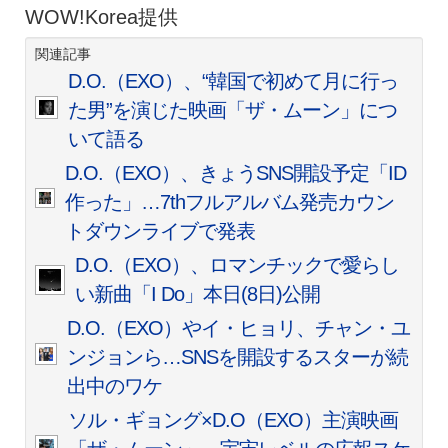
WOW!Korea提供
関連記事
D.O.（EXO）、“韓国で初めて月に行っ
た男”を演じた映画「ザ・ムーン」につ
いて語る
D.O.（EXO）、きょうSNS開設予定「ID
作った」…7thフルアルバム発売カウン
トダウンライブで発表
D.O.（EXO）、ロマンチックで愛らし
い新曲「I Do」本日(8日)公開
D.O.（EXO）やイ・ヒョリ、チャン・ユ
ンジョンら…SNSを開設するスターが続
出中のワケ
ソル・ギョング×D.O（EXO）主演映画