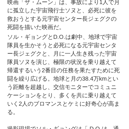
映画「ザ・ムーン」は、事故により1人で月
に孤立した宇宙飛行士ソヌと、必死に彼を
救おうとする元宇宙センター長ジェグクの
死闘を描いた映画だ。
ソル・ギョングとD.O.は劇中、地球で宇宙
隊員を生かそうと必死になる元宇宙センタ
ー長ジェグクと、月に一人生き残った宇宙
隊員ソヌを演じ、極限の状況を乗り越えて
帰還するいう2番目の任務を果たすために死
闘を繰り広げる。地球と月の38.4万kmとい
う距離を超越し、交信モニターでコミュニ
ケーションをとり、多くを共に乗り越えて
いく2人のブロマンスとケミに好奇心が高ま
る。
撮影現場でソル・ギョングは「 D.O.は、通