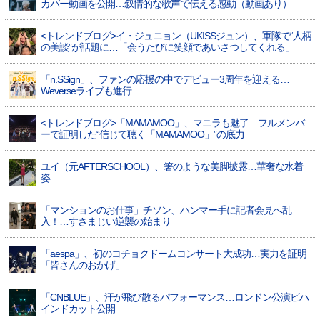
カバー動画を公開…叙情的な歌声で伝える感動（動画あり）
<トレンドブログ>イ・ジュニョン（UKISSジュン）、軍隊で“人柄
の美談”が話題に…「会うたびに笑顔であいさつしてくれる」
「n.SSign」、ファンの応援の中でデビュー3周年を迎える…
Weverseライブも進行
<トレンドブログ>「MAMAMOO」、マニラも魅了…フルメンバ
ーで証明した“信じて聴く「MAMAMOO」”の底力
ユイ（元AFTERSCHOOL）、箸のような美脚披露…華奢な水着
姿
「マンションのお仕事」チソン、ハンマー手に記者会見へ乱
入！…すさまじい逆襲の始まり
「aespa」、初のコチョクドームコンサート大成功…実力を証明
「皆さんのおかげ」
「CNBLUE」、汗が飛び散るパフォーマンス…ロンドン公演ビハ
インドカット公開