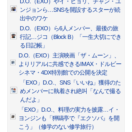
D.O.（EXO）やイ・ヒョリ、チャン・ユ
ンジョンら…SNSを開設するスターが続
出中のワケ
D.O.（EXO）ら6人メンバー、最後の旅
行記…ジコ（Block B）「一生大切にでき
る日記帳」
D.O.（EXO）主演映画「ザ・ムーン」、
よりリアルに共感できるIMAX・ドルビー
シネマ・4DX特別館での公開を決定
「EXO」D.O.、SNS「いいね」獲得のた
めメンバーに執着され絶叫「なんで撮る
んだよ」
「EXO」D.O.、料理の実力を披露…イ・
ヨンジンも「狎鷗亭で『エクソバ』を開
こう」（修学のない修学旅行）