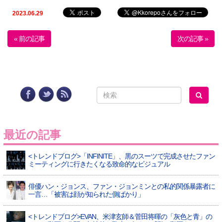
2023.06.29
« 前の記事
次の記事 »
最近の記事
<トレンドブログ>「INFINITE」、黒のスーツで完成させたファン
ミーティングに行きたくなる致命的なビジュアル
俳優ハン・ジョンス、ファン・ジョンミンとの私的関係暴露者に
一言…「被害は顔が知られた側ばかり」
<トレンドブログ>EVAN、米津玄師＆菅田将暉の「灰色と青」の