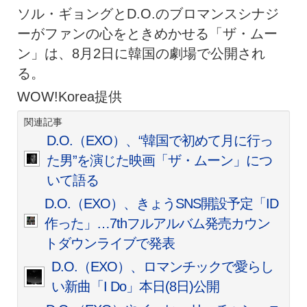
ソル・ギョングとD.O.のブロマンスシナジ
ーがファンの心をときめかせる「ザ・ムー
ン」は、8月2日に韓国の劇場で公開され
る。
WOW!Korea提供
関連記事
D.O.（EXO）、“韓国で初めて月に行っ
た男”を演じた映画「ザ・ムーン」につ
いて語る
D.O.（EXO）、きょうSNS開設予定「ID
作った」…7thフルアルバム発売カウン
トダウンライブで発表
D.O.（EXO）、ロマンチックで愛らし
い新曲「I Do」本日(8日)公開