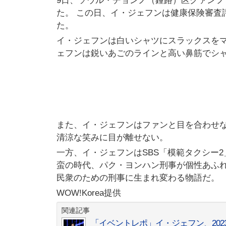
9日、ソウル・チョンノ（鍾路）区クァン
た。 この日、イ・ジェフンは健康保険審査
た。
イ・ジェフンは白いシャツにスラックスをマ
ェフンは鋭いあごのラインと高い鼻筋でシ
また、イ・ジェフンはファンと目を合わせな
清涼な笑みに目が離せない。
一方、イ・ジェフンはSBS「模範タクシー2
蛮の時代、パク・ヨンハン刑事が個性あふ
民衆のための刑事に生まれ変わる物語だ。
WOW!Korea提供
関連記事
「イベントレポ」イ・ジェフン、20