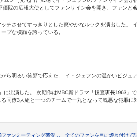
ファムン（光化門）広場でイ・ジェフンのファンサイン会が
評価院の広報大使としてファンサイン会を開き、ファンと
ッチさせてすっきりとした爽やかなルックを演出した。 
ャープな横顔を誇っている。
がら明るい笑顔で応えた。 イ・ジェフンの温かいビジュ
」に出演した。 次期作はMBC新ドラマ「捜査班長1963」
れる同僚3人組と一つのチームで一丸となって醜悪な犯罪に
23ファンミーティング盛況…「全てのファンを目に焼き付けて