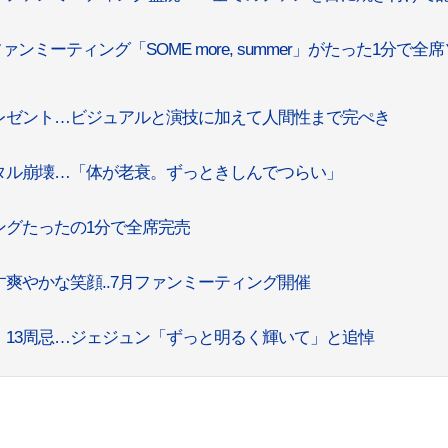
ンミーティング「SOME more, summer」がたった1分で全
レゼント…ビジュアルと演技に加えて人間性まで完ぺき
タル崩壊…「体が老衰。ずっときしんでつらい」
ングたったの1分で全席完売
爽やかな笑顔..7月ファンミーティング開催
）13周忌…ジェジュン「ずっと明るく輝いて」と追悼