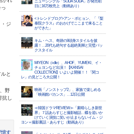
開かれ
ニューシングル「SODA SODA」が発売初
日に16万枚売上（動画あり）
会っ
<トレンドブログ>アン・ボヒョン、「『梨
泰院クラス』のおかげでここまで来ること
イ・ジ
ができた」
キム・ヘス、奇跡の9頭身スタイルを披
露！…20代も絶句する超絶美脚と完璧バッ
クスタイル
MIYEON（i-dle）、​AHOF​、YUMEKI、イ・
チェヨンなど出演！【KANSAI
COLLECTION】いよいよ開催！！「関コ
アルと
レ」の見どころ大公開！
映画「ノンストップ2」、家族で楽しめる
で、野
「映画館バカンス」…12日公開
対抗し
≪韓国ドラマREVIEW≫「素晴らしき新世
界」７話あらすじと撮影秘話…蝶を追いか
けていく演技に笑いが止まらないイム・ジ
ヨン＝撮影裏話・あらすじ（動画あり）
記憶す