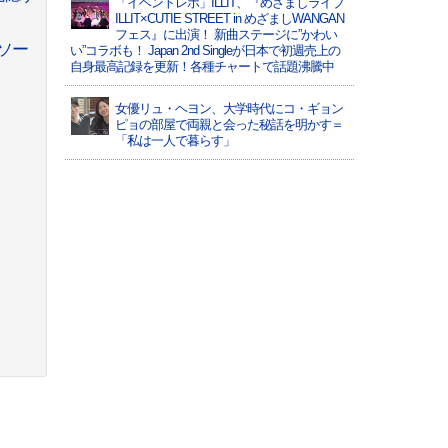
「イベントレポ」ILLIT、『めざましライブ
ILLIT×CUTIE STREET in めざましWANGAN
フェス』に出演！ 新曲ステージに”かわい
席ソー
い”コラボも！ Japan 2nd Singleが日本で初週売上の
自身最高記録を更新！各種チャートで話題沸騰中
女優リュ・ヘヨン、大学時代にコ・ギョン
ピョの部屋で両親と会った秘話を明かす＝
「私は一人で暮らす」