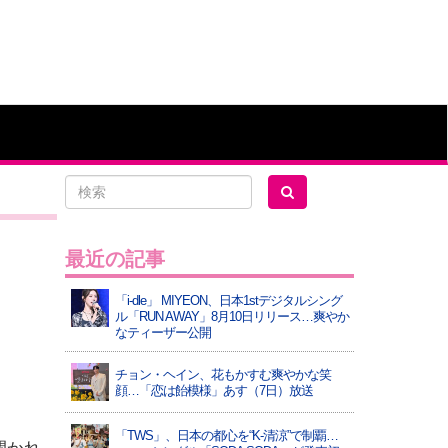
最近の記事
「i-dle」 MIYEON、日本1stデジタルシング
ル「RUN AWAY」8月10日リリース…爽やか
なティーザー公開
チョン・ヘイン、花もかすむ爽やかな笑
顔…「恋は飴模様」あす（7日）放送
「TWS」、日本の都心を“K-清涼”で制覇…